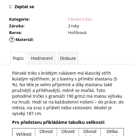
Zeptat se
Kategorie
:
Pánská trička
Záruka
:
2 roky
Barva
:
Hořčicová
?
Materiál
:
Popis
Hodnocení
Diskuze
Pánské triko s krátkým rukávem má klasický střih
kulatým výstřihem. Je z bavlny s příměsí elastanu (5
%). Na těle je velmi příjemné a díky elastanu také
pružnější a přiléhavější, méně se mačká. Toto
pohodlné tričko s gramáží 190 g/m2 má malou výšivku
na hrudi. Hodí se na každodenní nošení – do práce, do
města, na sraz s přáteli nebo cestování. Model je
vysoký 187 cm.
Pro představu přikládáme tabulku velikostí:
Obvod
Obvod
Obvod
Délka
Velikost