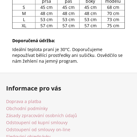
prsa
pas
boky
modelu
S
45 cm
45 cm
45 cm
68 cm
M
48 cm
48 cm
48 cm
70 cm
L
53 cm
53 cm
53 cm
73 cm
XL
57 cm
57 cm
57 cm
75 cm
Doporučená údržba:
Ideální teplota praní je 30°C. Doporučujeme
nepoužívat bělící prostředky ani sušičku. Osvědčilo se
nám žehlení na jemný program.
Z
á
Informace pro vás
p
a
Doprava a platba
t
Obchodní podmínky
í
Zásady zpracování osobních údajů
Odstoupení od kupní smlouvy
Odstoupení od smlouvy on-line
Sledování objednávky