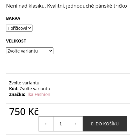
č
z
Není nad klasiku. Kvalitní, jednoduché pánské tričko
u
5
j
hvězdiček.
BARVA
e
m
e
VELIKOST
Zvolte variantu
Kód:
Zvolte variantu
Značka:
Ilka Fashion
750 Kč
Měrná
DO KOŠÍKU
cena: