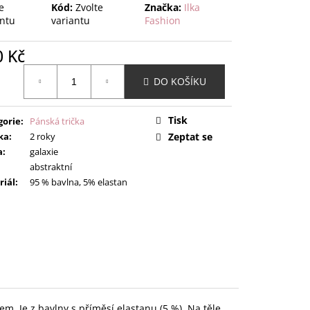
e
Kód:
Zvolte
Značka:
Ilka
antu
variantu
Fashion
0 Kč
ná
DO KOŠÍKU
:
Tisk
gorie
:
Pánská trička
ka
:
2 roky
Zeptat se
a
:
galaxie
abstraktní
riál
:
95 % bavlna, 5% elastan
m. Je z bavlny s příměsí elastanu (5 %). Na těle