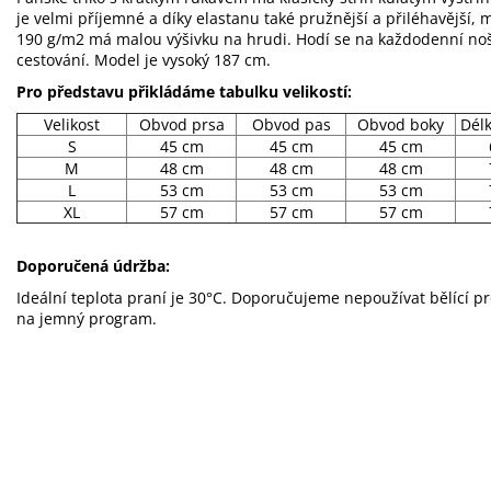
je velmi příjemné a díky elastanu také pružnější a přiléhavější,
190 g/m2 má malou výšivku na hrudi. Hodí se na každodenní noše
cestování. Model je vysoký 187 cm.
Pro představu přikládáme tabulku velikostí:
Velikost
Obvod prsa
Obvod pas
Obvod boky
Dél
S
45 cm
45 cm
45 cm
M
48 cm
48 cm
48 cm
L
53 cm
53 cm
53 cm
XL
57 cm
57 cm
57 cm
Doporučená údržba:
Ideální teplota praní je 30°C. Doporučujeme nepoužívat bělící p
na jemný program.