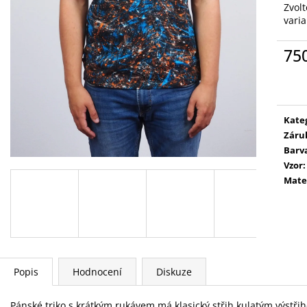
Zvolt
vari
75
Měr
cena
Kate
Záru
Barv
Vzor
:
Mate
Popis
Hodnocení
Diskuze
Pánské triko s krátkým rukávem má klasický střih kulatým výstřihe