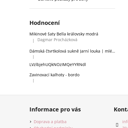
Hodnocení
Mikinové šaty Bella královsky modrá
Dagmar Procházková
|
Hodnocení produktu je 5 z 5 hvězdiček.
Dámská čtvrtkolová sukně Jarní louka | mléčné hedvábí
|
Hodnocení produktu je 2 z 5 hvězdiček.
LVzlbjehUQkNOzIMQeYYRNdl
Zavinovací kalhoty - bordo
|
Hodnocení produktu je 5 z 5 hvězdiček.
Z
á
Informace pro vás
Kont
p
a
Doprava a platba
inf