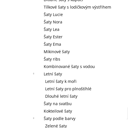
l
Tílkové šaty s lodičkovým výstřihem
Šaty Lucie
Šaty Nora
Šaty Lea
Šaty Ester
Šaty Ema
Mikinové šaty
Šaty ribs
Kombinované šaty s vodou
Letní šaty
Letní šaty k moři
Letní šaty pro plnoštíhlé
Dlouhé letní šaty
Šaty na svatbu
Kokteilové šaty
Šaty podle barvy
Zelené šaty