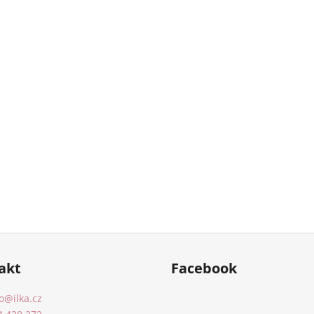
akt
Facebook
o
@
ilka.cz