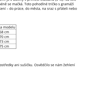
 méně se mačká. Toto pohodlné tričko s gramáží
ní – do práce, do města, na sraz s přáteli nebo
ka modelu
68 cm
70 cm
73 cm
75 cm
rostředky ani sušičku. Osvědčilo se nám žehlení