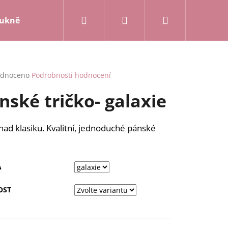
Hledat
Přihlášení
Nákupní
ukně a kalhoty
Mikiny a kardigany
Posledn
košík
rné
dnoceno
Podrobnosti hodnocení
cení
nské tričko- galaxie
ktu
nad klasiku. Kvalitní, jednoduché pánské
ček.
A
OST