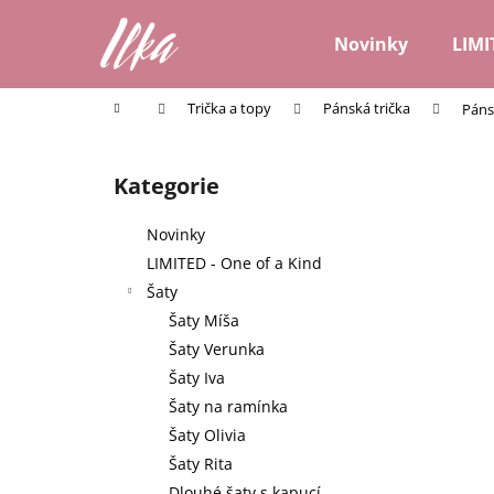
K
Přejít
na
o
Novinky
LIMI
obsah
Zpět
Zpět
š
do
do
í
Domů
Trička a topy
Pánská trička
Páns
k
obchodu
obchodu
P
o
Kategorie
Přeskočit
s
kategorie
t
Novinky
r
LIMITED - One of a Kind
a
Šaty
n
Šaty Míša
n
Šaty Verunka
í
Šaty Iva
p
Šaty na ramínka
a
Šaty Olivia
n
Šaty Rita
e
Dlouhé šaty s kapucí