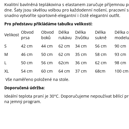
Kvalitní bavlněná teplákovina s elastanem zaručuje příjemnou 
dne. Šaty jsou skvělou volbou pro každodenní nošení, pracovní sc
snadno vytvoříte sportovně-elegantní i čistě elegantní outfit.
Pro představu přikládáme tabulku velikostí:
Obvod
Obvod
Délka
Délka
Délka
Délka c
Velikost
prsa
boků
rukávu
živůtku
sukně
model
S
42 cm
44 cm
62 cm
34 cm
56 cm
90 cm
M
46 cm
50 cm
62 cm
35 cm
58 cm
93 cm
L
50 cm
56 cm
62cm
36 cm
62 cm
98 cm
XL
54 cm
60 cm
64 cm
37 cm
68cm
100 cm
Vše naměřeno položené na stole.
Doporučená údržba:
Ideální teplota praní je 30°C. Doporučujeme nepoužívat bělící p
na jemný program.