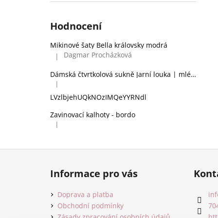
Hodnocení
Mikinové šaty Bella královsky modrá
Dagmar Procházková
|
Hodnocení produktu je 5 z 5 hvězdiček.
Dámská čtvrtkolová sukně Jarní louka | mléčné hedvábí
|
Hodnocení produktu je 2 z 5 hvězdiček.
LVzlbjehUQkNOzIMQeYYRNdl
Zavinovací kalhoty - bordo
|
Hodnocení produktu je 5 z 5 hvězdiček.
Z
á
Informace pro vás
Kont
p
a
Doprava a platba
inf
t
Obchodní podmínky
70
Zásady zpracování osobních údajů
ht