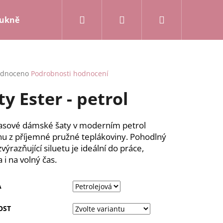
Hledat
Přihlášení
Nákupní
ukně a kalhoty
Mikiny a kardigany
Posledn
košík
rné
dnoceno
Podrobnosti hodnocení
cení
ty Ester - petrol
ktu
sové dámské šaty v moderním petrol
nu z příjemné pružné teplákoviny. Pohodlný
ček.
zvýrazňující siluetu je ideální do práce,
 i na volný čas.
A
OST