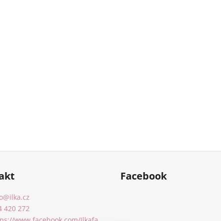
akt
Facebook
o
@
ilka.cz
4 420 272
tps://www.facebook.com/Ilkafa