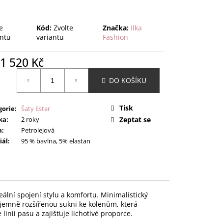
e
Kód:
Zvolte
Značka:
Ilka
antu
variantu
Fashion
1 520 Kč
ná
DO KOŠÍKU
:
Tisk
gorie
:
Šaty Ester
ka
:
2 roky
Zeptat se
a
:
Petrolejová
iál
:
95 % bavlna, 5% elastan
ální spojení stylu a komfortu. Minimalistický
jemně rozšířenou sukni ke kolenům, která
linii pasu a zajišťuje lichotivé proporce.