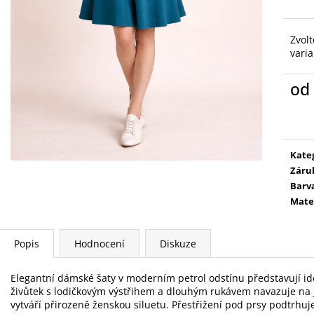
Zvolt
vari
od
Měr
cena
Kate
Záru
Barv
Mate
Popis
Hodnocení
Diskuze
Elegantní dámské šaty v moderním petrol odstínu představují ide
živůtek s lodičkovým výstřihem a dlouhým rukávem navazuje na 
vytváří přirozeně ženskou siluetu. Přestřižení pod prsy podtrhuje 