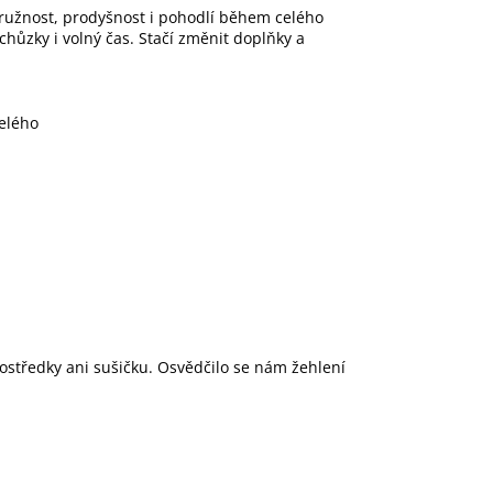
pružnost, prodyšnost i pohodlí během celého
hůzky i volný čas. Stačí změnit doplňky a
elého
u
rostředky ani sušičku. Osvědčilo se nám žehlení