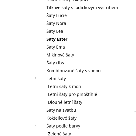
l
Tílkové šaty s lodičkovým výstřihem
Šaty Lucie
Šaty Nora
Šaty Lea
Šaty Ester
Šaty Ema
Mikinové šaty
Šaty ribs
Kombinované šaty s vodou
Letní šaty
Letní šaty k moři
Letní šaty pro plnoštíhlé
Dlouhé letní šaty
Šaty na svatbu
Kokteilové šaty
Šaty podle barvy
Zelené šaty