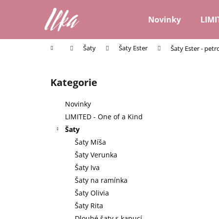
K
Přejít
na
o
Novinky
LIMI
obsah
Zpět
Zpět
š
do
do
í
Domů
Šaty
Šaty Ester
Šaty Ester - petr
k
obchodu
obchodu
P
o
Kategorie
Přeskočit
s
kategorie
t
Novinky
r
LIMITED - One of a Kind
a
Šaty
n
Šaty Míša
n
Šaty Verunka
í
Šaty Iva
p
Šaty na ramínka
a
Šaty Olivia
n
Šaty Rita
e
Dlouhé šaty s kapucí