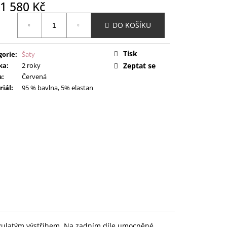
1 580 Kč
ná
DO KOŠÍKU
:
Tisk
gorie
:
Šaty
ka
:
2 roky
Zeptat se
a
:
Červená
riál
:
95 % bavlna, 5% elastan
 kulatým výstřihem. Na zadním díle umocněné