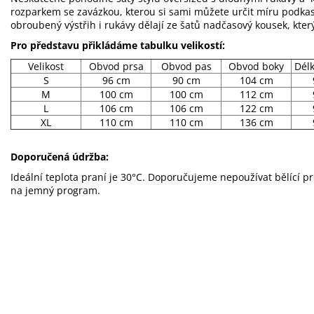
rozparkem se zavázkou, kterou si sami můžete určit míru podkas
obroubený výstřih i rukávy dělají ze šatů nadčasový kousek, kter
Pro představu přikládáme tabulku velikostí:
Velikost
Obvod prsa
Obvod pas
Obvod boky
Dél
S
96 cm
90 cm
104 cm
M
100 cm
100 cm
112 cm
L
106 cm
106 cm
122 cm
XL
110 cm
110 cm
136 cm
Doporučená údržba:
Ideální teplota praní je 30°C. Doporučujeme nepoužívat bělící p
na jemný program.