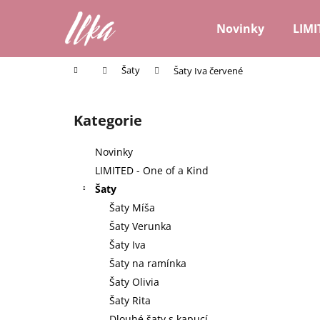
K
Přejít
na
o
Novinky
LIMI
obsah
Zpět
Zpět
š
do
do
í
Domů
Šaty
Šaty Iva červené
k
obchodu
obchodu
P
o
Kategorie
Přeskočit
s
kategorie
t
Novinky
r
LIMITED - One of a Kind
a
Šaty
n
Šaty Míša
n
Šaty Verunka
í
Šaty Iva
p
Šaty na ramínka
a
Šaty Olivia
n
Šaty Rita
e
Dlouhé šaty s kapucí