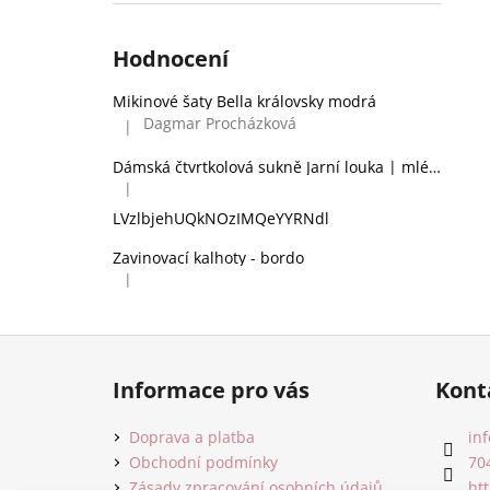
Hodnocení
Mikinové šaty Bella královsky modrá
Dagmar Procházková
|
Hodnocení produktu je 5 z 5 hvězdiček.
Dámská čtvrtkolová sukně Jarní louka | mléčné hedvábí
|
Hodnocení produktu je 2 z 5 hvězdiček.
LVzlbjehUQkNOzIMQeYYRNdl
Zavinovací kalhoty - bordo
|
Hodnocení produktu je 5 z 5 hvězdiček.
Z
á
Informace pro vás
Kont
p
a
Doprava a platba
inf
t
Obchodní podmínky
70
Zásady zpracování osobních údajů
ht