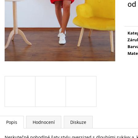
od
Měr
cena
Kate
Záru
Barv
Mate
Popis
Hodnocení
Diskuze
Neskutečně pohodlné šaty stylu oversized s dlouhými rukávy a