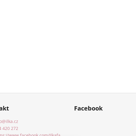
akt
Facebook
o
@
ilka.cz
4 420 272
tps://www.facebook.com/Ilkafa