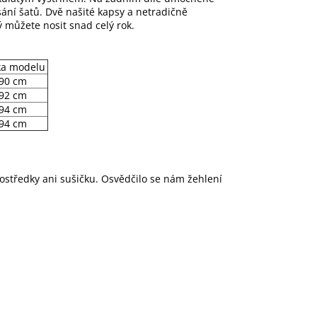
ání šatů. Dvě našité kapsy a netradičně
ý můžete nosit snad celý rok.
ka modelu
90 cm
92 cm
94 cm
94 cm
rostředky ani sušičku. Osvědčilo se nám žehlení