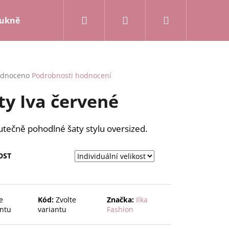
Hledat
Přihlášení
Nákupní
ukně a kalhoty
Mikiny a kardigany
Posledn
košík
rné
dnoceno
Podrobnosti hodnocení
cení
ty Iva červené
ktu
tečně pohodlné šaty stylu oversized.
ček.
OST
e
Kód:
Zvolte
Značka:
Ilka
antu
variantu
Fashion