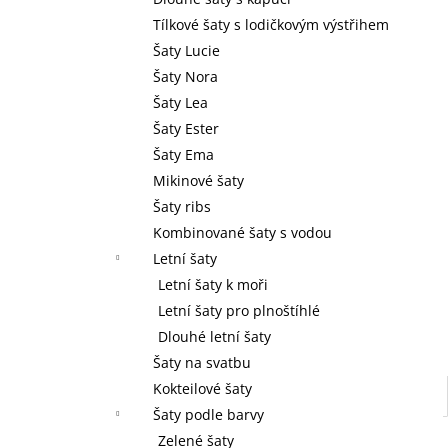
l
Tílkové šaty s lodičkovým výstřihem
Šaty Lucie
Šaty Nora
Šaty Lea
Šaty Ester
Šaty Ema
Mikinové šaty
Šaty ribs
Kombinované šaty s vodou
Letní šaty
Letní šaty k moři
Letní šaty pro plnoštíhlé
Dlouhé letní šaty
Šaty na svatbu
Kokteilové šaty
Šaty podle barvy
Zelené šaty