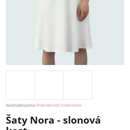
a
j
í
t
?
HLEDAT
D
o
p
Průměrné
Neohodnoceno
Podrobnosti hodnocení
hodnocení
o
Šaty Nora - slonová
produktu
r
je
u
0,0