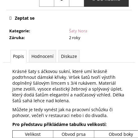
Zeptat se
Kategorie
:
Šaty Nora
Záruka
:
2 roky
Popis
Hodnocení
Diskuze
Krásné šaty s áčkovou sukní, které umí krásně
podtrhnout dámské křivky. Vršek šatů tvoří výstřih
doplněný šálovým límcem s 3/4 rukávem. Materiál
jsme zvolili, vysoce elastický žebrový a splývavý úplet,
který dodá šatům elegantní a nadčasový vzhled. Délka
šatů sahá lehce nad kolena.
Můžete je tedy vynést jak na pracovní schůzku či
pohovor, večeři v restauraci nebo i do divadla.
Pro představu přikládáme tabulku velikostí:
Velikost
Obvod prsa
Obvod boky