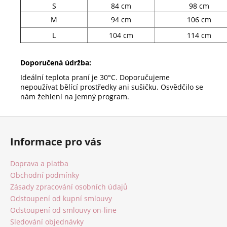
S
84 cm
98 cm
M
94 cm
106 cm
L
104 cm
114 cm
Doporučená údržba:
Ideální teplota praní je 30°C. Doporučujeme
nepoužívat bělící prostředky ani sušičku. Osvědčilo se
nám žehlení na jemný program.
Z
á
Informace pro vás
p
a
Doprava a platba
t
Obchodní podmínky
í
Zásady zpracování osobních údajů
Odstoupení od kupní smlouvy
Odstoupení od smlouvy on-line
Sledování objednávky