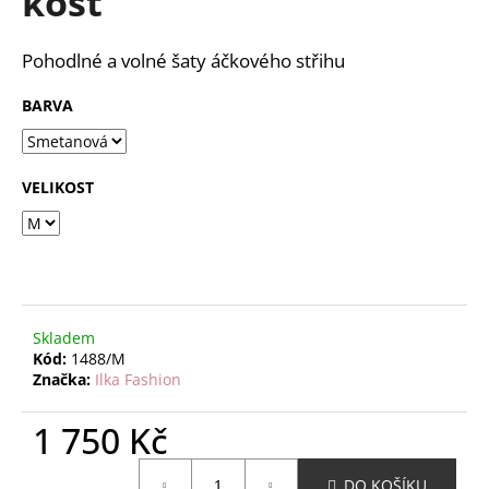
kost
č
z
u
5
j
hvězdiček.
Pohodlné a volné šaty áčkového střihu
e
m
BARVA
e
VELIKOST
Skladem
Kód:
1488/M
Značka:
Ilka Fashion
1 750 Kč
Měrná
DO KOŠÍKU
cena: