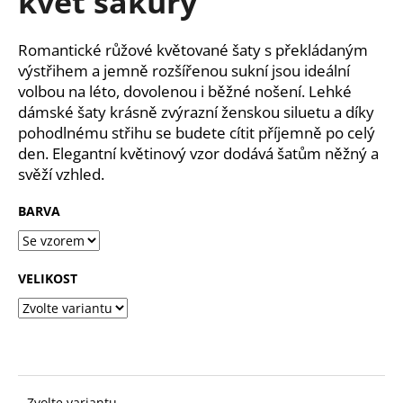
květ sakury
č
z
u
5
j
hvězdiček.
Romantické růžové květované šaty s překládaným
e
výstřihem a jemně rozšířenou sukní jsou ideální
m
volbou na léto, dovolenou i běžné nošení. Lehké
e
dámské šaty krásně zvýrazní ženskou siluetu a díky
pohodlnému střihu se budete cítit příjemně po celý
den. Elegantní květinový vzor dodává šatům něžný a
svěží vzhled.
BARVA
VELIKOST
Zvolte variantu