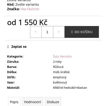
Kód:
Zvolte variantu
Značka:
Ilka Fashion
od
1 550 Kč
Měrná
DO KOŠÍKU
cena:
Zeptat se
Kategorie
:
Šaty Verunka
Záruka
:
2 roky
Barva
:
Růžová
Délka
:
midi, krátké
Střih
:
empírový
Vzor
:
květinový
Mateiál
:
Mléčné hedvábí+elastan
Popis
Hodnocení
Diskuze