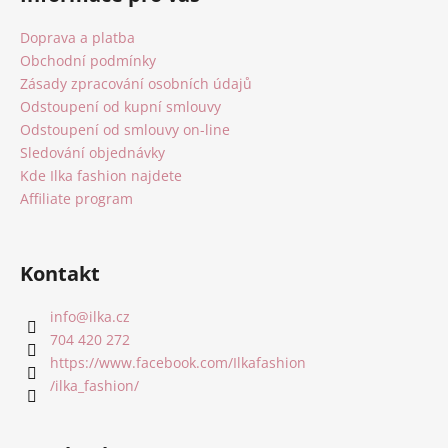
p
a
Doprava a platba
t
Obchodní podmínky
í
Zásady zpracování osobních údajů
Odstoupení od kupní smlouvy
Odstoupení od smlouvy on-line
Sledování objednávky
Kde Ilka fashion najdete
Affiliate program
Kontakt
info
@
ilka.cz
704 420 272
https://www.facebook.com/Ilkafashion
/ilka_fashion/