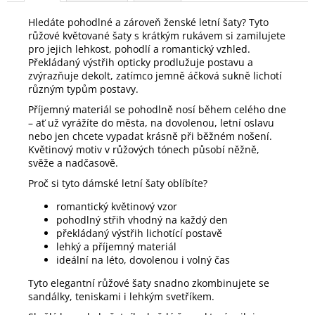
Hledáte pohodlné a zároveň ženské letní šaty? Tyto
růžové květované šaty s krátkým rukávem si zamilujete
pro jejich lehkost, pohodlí a romantický vzhled.
Překládaný výstřih opticky prodlužuje postavu a
zvýrazňuje dekolt, zatímco jemně áčková sukně lichotí
různým typům postavy.
Příjemný materiál se pohodlně nosí během celého dne
– ať už vyrážíte do města, na dovolenou, letní oslavu
nebo jen chcete vypadat krásně při běžném nošení.
Květinový motiv v růžových tónech působí něžně,
svěže a nadčasově.
Proč si tyto dámské letní šaty oblíbíte?
romantický květinový vzor
pohodlný střih vhodný na každý den
překládaný výstřih lichotící postavě
lehký a příjemný materiál
ideální na léto, dovolenou i volný čas
Tyto elegantní růžové šaty snadno zkombinujete se
sandálky, teniskami i lehkým svetříkem.