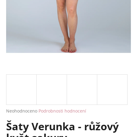
a
j
í
t
?
HLEDAT
D
o
p
Průměrné
Neohodnoceno
Podrobnosti hodnocení
hodnocení
o
Šaty Verunka - růžový
produktu
r
je
u
0,0