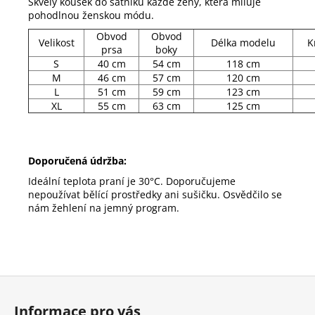
Skvělý kousek do šatníku každé ženy, která miluje
pohodlnou ženskou módu.
Obvod
Obvod
Velikost
Délka modelu
K
prsa
boky
S
40 cm
54 cm
118 cm
M
46 cm
57 cm
120 cm
L
51 cm
59 cm
123 cm
XL
55 cm
63 cm
125 cm
Doporučená údržba:
Ideální teplota praní je 30°C. Doporučujeme
nepoužívat bělící prostředky ani sušičku. Osvědčilo se
nám žehlení na jemný program.
Z
á
Informace pro vás