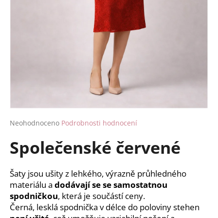
a
j
í
t
?
HLEDAT
Průměrné
Neohodnoceno
Podrobnosti hodnocení
hodnocení
Společenské červené
produktu
je
D
0,0
o
z
Šaty jsou ušity z lehkého, výrazně průhledného
p
5
materiálu a
dodávají se se samostatnou
o
hvězdiček.
spodničkou
, která je součástí ceny.
r
Černá, lesklá spodnička v délce do poloviny stehen
u