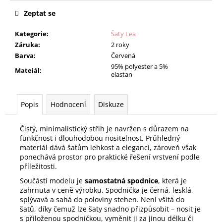
Zeptat se
Kategorie
:
Šaty Lea
Záruka
:
2 roky
Barva
:
Červená
95% polyester a 5%
Mateiál
:
elastan
Popis
Hodnocení
Diskuze
Čistý, minimalistický střih je navržen s důrazem na
funkčnost i dlouhodobou nositelnost. Průhledný
materiál dává šatům lehkost a eleganci, zároveň však
ponechává prostor pro praktické řešení vrstvení podle
příležitosti.
Součástí modelu je
samostatná spodnice
, která je
zahrnuta v ceně výrobku. Spodnička je černá, lesklá,
splývavá a sahá do poloviny stehen. Není všitá do
šatů, díky čemuž lze šaty snadno přizpůsobit – nosit je
s přiloženou spodničkou, vyměnit ji za jinou délku či