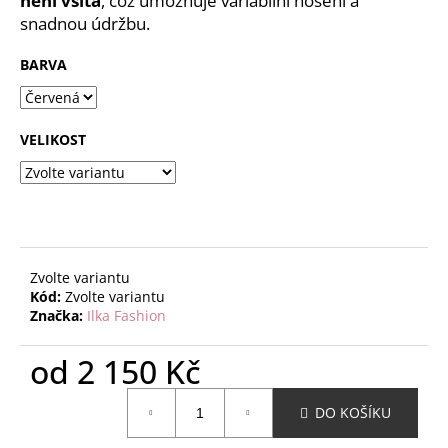
není všitá
, což umožňuje variabilní nošení a
č
snadnou údržbu.
u
j
BARVA
e
m
e
VELIKOST
Zvolte variantu
Kód:
Zvolte variantu
Značka:
Ilka Fashion
od
2 150 Kč
Měrná
DO KOŠÍKU
cena: