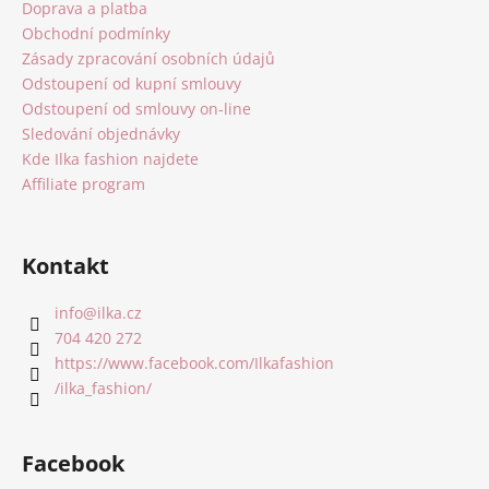
a
Doprava a platba
t
Obchodní podmínky
í
Zásady zpracování osobních údajů
Odstoupení od kupní smlouvy
Odstoupení od smlouvy on-line
Sledování objednávky
Kde Ilka fashion najdete
Affiliate program
Kontakt
info
@
ilka.cz
704 420 272
https://www.facebook.com/Ilkafashion
/ilka_fashion/
Facebook