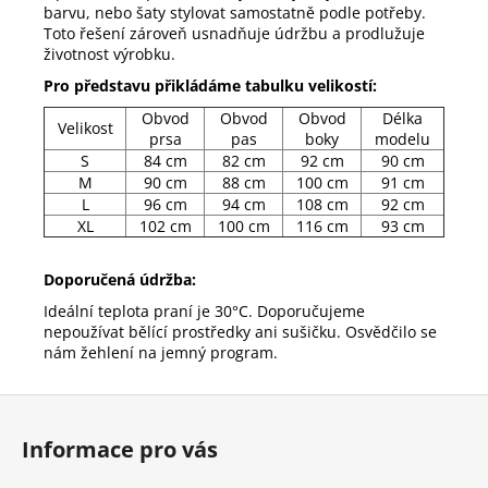
barvu, nebo šaty stylovat samostatně podle potřeby.
Toto řešení zároveň usnadňuje údržbu a prodlužuje
životnost výrobku.
Pro představu přikládáme tabulku velikostí:
Obvod
Obvod
Obvod
Délka
Velikost
prsa
pas
boky
modelu
S
84 cm
82 cm
92 cm
90 cm
M
90 cm
88 cm
100 cm
91 cm
L
96 cm
94 cm
108 cm
92 cm
XL
102 cm
100 cm
116 cm
93 cm
Doporučená údržba:
Ideální teplota praní je 30°C. Doporučujeme
nepoužívat bělící prostředky ani sušičku. Osvědčilo se
nám žehlení na jemný program.
Z
á
Informace pro vás
p