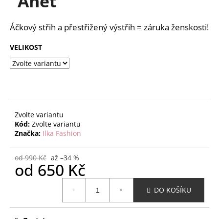
"Anet"
č
z
u
5
j
hvězdiček.
Áčkový střih a přestřižený výstřih = záruka ženskosti!
e
m
VELIKOST
e
Zvolte variantu
Kód:
Zvolte variantu
Značka:
Ilka Fashion
od 990 Kč
až –34 %
od
650 Kč
Měrná
DO KOŠÍKU
cena: