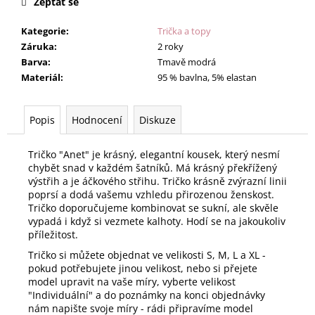
Zeptat se
Kategorie
:
Trička a topy
Záruka
:
2 roky
Barva
:
Tmavě modrá
Materiál
:
95 % bavlna, 5% elastan
Popis
Hodnocení
Diskuze
Tričko "Anet" je krásný, elegantní kousek, který nesmí
chybět snad v každém šatníků. Má krásný překřížený
výstřih a je áčkového střihu. Tričko krásně zvýrazní linii
poprsí a dodá vašemu vzhledu přirozenou ženskost.
Tričko doporučujeme kombinovat se sukní, ale skvěle
vypadá i když si vezmete kalhoty. Hodí se na jakoukoliv
příležitost.
Tričko si můžete objednat ve velikosti S, M, L a XL -
pokud potřebujete jinou velikost, nebo si přejete
model upravit na vaše míry, vyberte velikost
"Individuální" a do poznámky na konci objednávky
nám napište svoje míry - rádi připravíme model