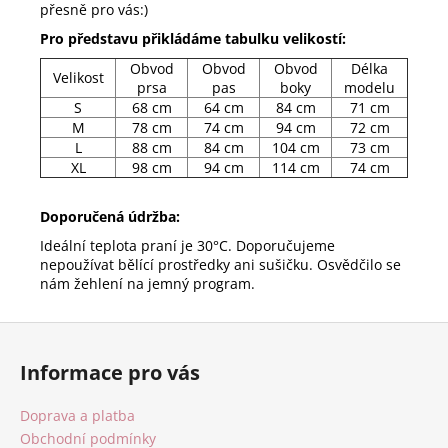
přesně pro vás:)
Pro představu přikládáme tabulku velikostí:
Obvod
Obvod
Obvod
Délka
Velikost
prsa
pas
boky
modelu
S
68 cm
64 cm
84 cm
71 cm
M
78 cm
74 cm
94 cm
72 cm
L
88 cm
84 cm
104 cm
73 cm
XL
98 cm
94 cm
114 cm
74 cm
Doporučená údržba:
Ideální teplota praní je 30°C. Doporučujeme
nepoužívat bělící prostředky ani sušičku. Osvědčilo se
nám žehlení na jemný program.
Z
á
Informace pro vás
p
a
Doprava a platba
t
Obchodní podmínky