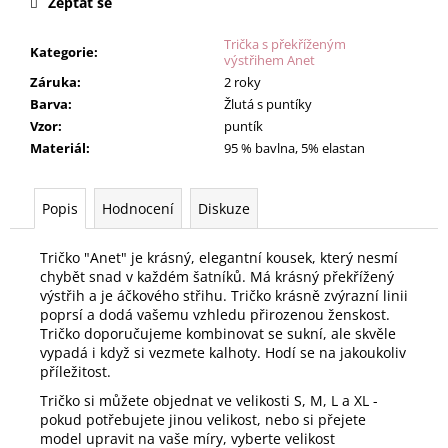
Zeptat se
Trička s překříženým
Kategorie
:
výstřihem Anet
Záruka
:
2 roky
Barva
:
Žlutá s puntíky
Vzor
:
puntík
Materiál
:
95 % bavlna, 5% elastan
Popis
Hodnocení
Diskuze
Tričko "Anet" je krásný, elegantní kousek, který nesmí
chybět snad v každém šatníků. Má krásný překřížený
výstřih a je áčkového střihu. Tričko krásně zvýrazní linii
poprsí a dodá vašemu vzhledu přirozenou ženskost.
Tričko doporučujeme kombinovat se sukní, ale skvěle
vypadá i když si vezmete kalhoty. Hodí se na jakoukoliv
příležitost.
Tričko si můžete objednat ve velikosti S, M, L a XL -
pokud potřebujete jinou velikost, nebo si přejete
model upravit na vaše míry, vyberte velikost