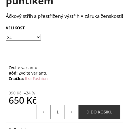
puntíkem
č
z
u
5
j
hvězdiček.
Áčkový střih a přestřižený výstřih = záruka ženskosti!
e
m
VELIKOST
e
Zvolte variantu
Kód:
Zvolte variantu
Značka:
Ilka Fashion
990 Kč
–34 %
650 Kč
Měrná
DO KOŠÍKU
cena: