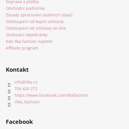
a
Doprava a platba
t
Obchodní podmínky
í
Zásady zpracování osobních údajů
Odstoupení od kupní smlouvy
Odstoupení od smlouvy on-line
Sledování objednávky
Kde Ilka fashion najdete
Affiliate program
Kontakt
info
@
ilka.cz
704 420 272
https://www.facebook.com/Ilkafashion
/ilka_fashion/
Facebook