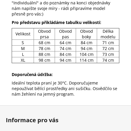
"Individuální" a do poznámky na konci objednávky
nám napište svoje míry - rádi připravíme model
přesně pro vás:)
Pro představu přikládáme tabulku velikostí:
Obvod
Obvod
Obvod
Délka
Velikost
prsa
pas
boky
modelu
S
68 cm
64 cm
84 cm
71 cm
M
78 cm
74 cm
94 cm
72 cm
L
88 cm
84 cm
104 cm
73 cm
XL
98 cm
94 cm
114 cm
74 cm
Doporučená údržba:
Ideální teplota praní je 30°C. Doporučujeme
nepoužívat bělící prostředky ani sušičku. Osvědčilo se
nám žehlení na jemný program.
Z
á
Informace pro vás
p