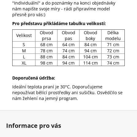
"Individuální" a do poznámky na konci objednávky
nám napište svoje míry - rádi připravíme model
přesně pro vás:)
Pro představu přikládáme tabulku velikostí:
Obvod
Obvod
Obvod
Délka
Velikost
prsa
pas
boky
modelu
S
68 cm
64 cm
84 cm
71 cm
M
78 cm
74 cm
94 cm
72 cm
L
88 cm
84 cm
104 cm
73 cm
XL
98 cm
94 cm
114 cm
74 cm
Doporučená údržba:
Ideální teplota praní je 30°C. Doporučujeme
nepoužívat bělící prostředky ani sušičku. Osvědčilo se
nám žehlení na jemný program.
Z
á
Informace pro vás
p