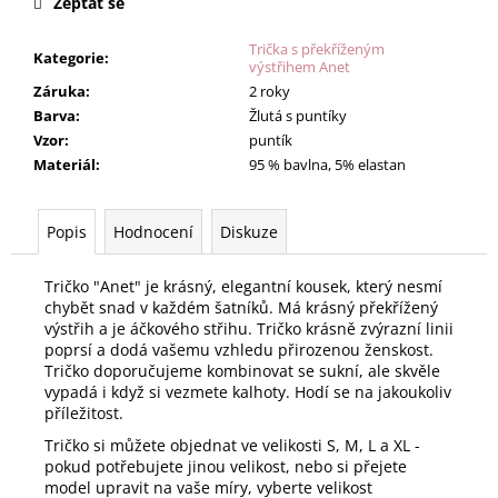
Zeptat se
Trička s překříženým
Kategorie
:
výstřihem Anet
Záruka
:
2 roky
Barva
:
Žlutá s puntíky
Vzor
:
puntík
Materiál
:
95 % bavlna, 5% elastan
Popis
Hodnocení
Diskuze
Tričko "Anet" je krásný, elegantní kousek, který nesmí
chybět snad v každém šatníků. Má krásný překřížený
výstřih a je áčkového střihu. Tričko krásně zvýrazní linii
poprsí a dodá vašemu vzhledu přirozenou ženskost.
Tričko doporučujeme kombinovat se sukní, ale skvěle
vypadá i když si vezmete kalhoty. Hodí se na jakoukoliv
příležitost.
Tričko si můžete objednat ve velikosti S, M, L a XL -
pokud potřebujete jinou velikost, nebo si přejete
model upravit na vaše míry, vyberte velikost