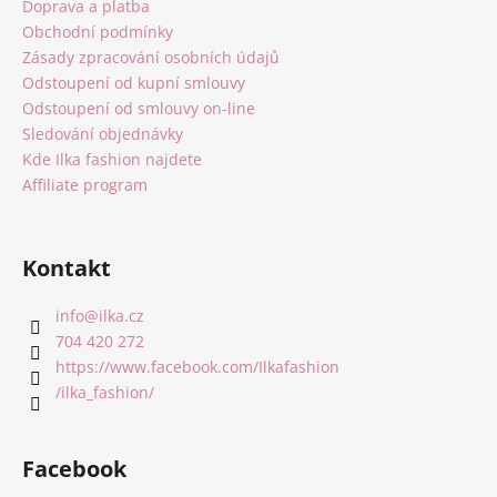
a
Doprava a platba
t
Obchodní podmínky
í
Zásady zpracování osobních údajů
Odstoupení od kupní smlouvy
Odstoupení od smlouvy on-line
Sledování objednávky
Kde Ilka fashion najdete
Affiliate program
Kontakt
info
@
ilka.cz
704 420 272
https://www.facebook.com/Ilkafashion
/ilka_fashion/
Facebook