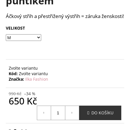
puntíkem
č
z
u
5
j
hvězdiček.
Áčkový střih a přestřižený výstřih = záruka ženskosti!
e
m
VELIKOST
e
Zvolte variantu
Kód:
Zvolte variantu
Značka:
Ilka Fashion
990 Kč
–34 %
650 Kč
Měrná
DO KOŠÍKU
cena: