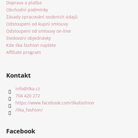
a
Doprava a platba
t
Obchodní podmínky
í
Zásady zpracování osobních údajů
Odstoupení od kupní smlouvy
Odstoupení od smlouvy on-line
Sledování objednávky
Kde Ilka fashion najdete
Affiliate program
Kontakt
info
@
ilka.cz
704 420 272
https://www.facebook.com/Ilkafashion
/ilka_fashion/
Facebook