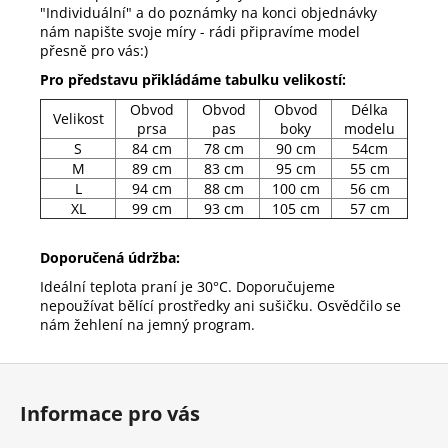
"Individuální" a do poznámky na konci objednávky
nám napište svoje míry - rádi připravíme model
přesně pro vás:)
Pro představu přikládáme tabulku velikostí:
Obvod
Obvod
Obvod
Délka
Velikost
prsa
pas
boky
modelu
S
84 cm
78 cm
90 cm
54cm
M
89 cm
83 cm
95 cm
55 cm
L
94 cm
88 cm
100 cm
56 cm
XL
99 cm
93 cm
105 cm
57 cm
Doporučená údržba:
Ideální teplota praní je 30°C. Doporučujeme
nepoužívat bělící prostředky ani sušičku. Osvědčilo se
nám žehlení na jemný program.
Z
á
Informace pro vás
p