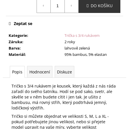
Měrná
DO KOŠÍKU
cena:
Zeptat se
Kategorie
:
Trička s 3/4 rukávem
Záruka
:
2 roky
Barva
:
lahvově zelená
Materiál
:
95% bambus, 5% elastan
Popis
Hodnocení
Diskuze
Tričko s 3/4 rukávem je kousek, který každá z nás ráda
zařadí do svého šatníku. Hodí se pod sako, svetr, ale
skvěle se v něm budete cítit i jen tak. Je ušito z
bambusu, má rovný střih, který podtrhává jemný,
lodičkový výstřih.
Tričko si můžete objednat ve velikosti S, M, L a XL -
pokud potřebujete jinou velikost, nebo si přejete
model upravit na vaše míry, vyberte velikost