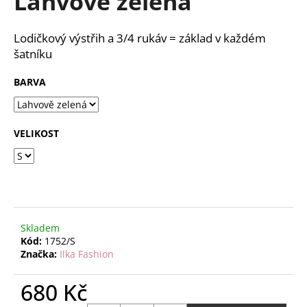
Lahvově zelená
č
z
u
5
j
hvězdiček.
Lodičkový výstřih a 3/4 rukáv = základ v každém
e
šatníku
m
e
BARVA
VELIKOST
Skladem
Kód:
1752/S
Značka:
Ilka Fashion
680 Kč