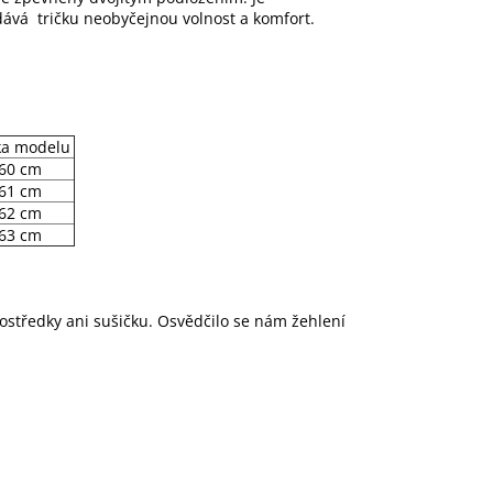
ává tričku neobyčejnou volnost a komfort.
ka modelu
60 cm
61 cm
62 cm
63 cm
rostředky ani sušičku. Osvědčilo se nám žehlení