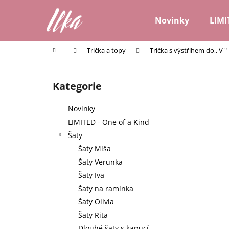
K
Přejít
na
o
Novinky
LIMI
obsah
Zpět
Zpět
š
do
do
í
Domů
Trička a topy
Trička s výstřihem do,, V "
k
obchodu
obchodu
P
o
Kategorie
Přeskočit
s
kategorie
t
Novinky
r
LIMITED - One of a Kind
a
Šaty
n
Šaty Míša
n
Šaty Verunka
í
Šaty Iva
p
Šaty na ramínka
a
Šaty Olivia
n
Šaty Rita
e
Dlouhé šaty s kapucí