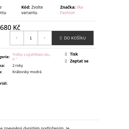
e
Kód:
Zvolte
Značka:
Ilka
antu
variantu
Fashion
680 Kč
ná
DO KOŠÍKU
:
Tisk
Tričko s výstřihem do,,
gorie
:
V "
Zeptat se
ka
:
2 roky
a
:
Královsky modrá
riál
:
 je zpevněný dvojitým podložením. Je