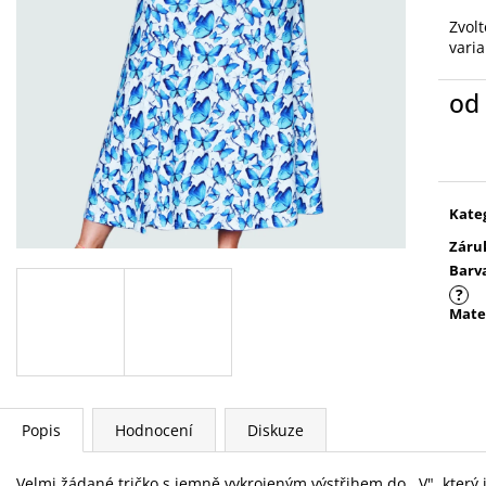
Zvolt
vari
od
Měr
cena
Kate
Záru
Barv
?
Mate
Popis
Hodnocení
Diskuze
Velmi žádané tričko s jemně vykrojeným výstřihem do ,,V", který