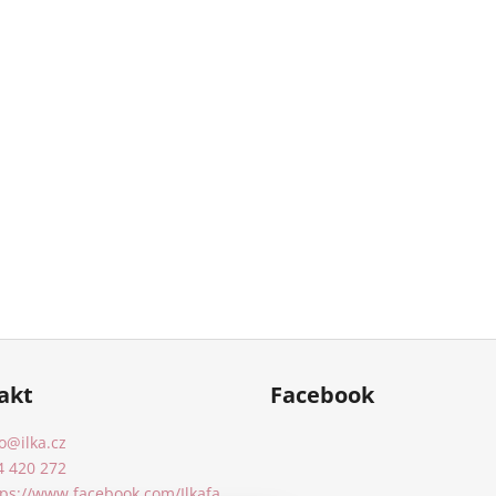
akt
Facebook
o
@
ilka.cz
4 420 272
tps://www.facebook.com/Ilkafa