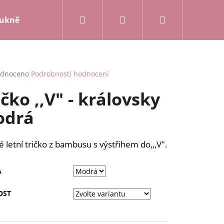
Hledat
Přihlášení
Nákupní
ukně a kalhoty
Mikiny a kardigany
Posledn
košík
rné
dnoceno
Podrobnosti hodnocení
cení
ičko ,,V" - královsky
ktu
odrá
ček.
 letní tričko z bambusu s výstřihem do,,,V".
A
OST