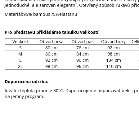
jednoduché, ale zároveň elegantní. Otevřený způsob rukávů přid
Materiál:95% bambus /5%elastanu
Pro představu přikládáme tabulku velikostí:
Velikost
Obvod prsa
Obvod pas
Obvod boky
Dél
S
80 cm
76 cm
92 cm
M
86 cm
84 cm
98 cm
L
92 cm
90 cm
104 cm
XL
98 cm
96 cm
110 cm
Doporučená údržba:
Ideální teplota praní je 30°C. Doporučujeme nepoužívat bělící p
na jemný program.