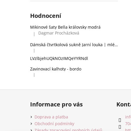
Hodnocení
Mikinové šaty Bella královsky modrá
Dagmar Procházková
|
Hodnocení produktu je 5 z 5 hvězdiček.
Dámská čtvrtkolová sukně Jarní louka | mléčné hedvábí
|
Hodnocení produktu je 2 z 5 hvězdiček.
LVzlbjehUQkNOzIMQeYYRNdl
Zavinovací kalhoty - bordo
|
Hodnocení produktu je 5 z 5 hvězdiček.
Z
á
Informace pro vás
Kont
p
a
Doprava a platba
inf
t
Obchodní podmínky
70
Zásady zpracování osobních údajů
ht