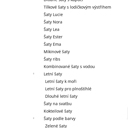
l
Tílkové šaty s lodičkovým výstřihem
Šaty Lucie
Šaty Nora
Šaty Lea
Šaty Ester
Šaty Ema
Mikinové šaty
Šaty ribs
Kombinované šaty s vodou
Letní šaty
Letní šaty k moři
Letní šaty pro plnoštíhlé
Dlouhé letní šaty
Šaty na svatbu
Kokteilové šaty
Šaty podle barvy
Zelené šaty