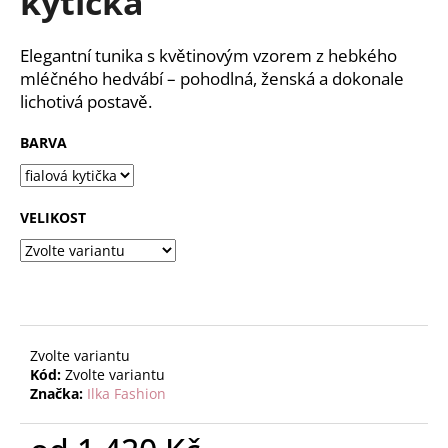
kytička
č
z
u
5
j
hvězdiček.
Elegantní tunika s květinovým vzorem z hebkého
e
mléčného hedvábí – pohodlná, ženská a dokonale
m
lichotivá postavě.
e
BARVA
VELIKOST
Zvolte variantu
Kód:
Zvolte variantu
Značka:
Ilka Fashion