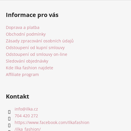
Z
á
Informace pro vás
p
a
Doprava a platba
t
Obchodní podmínky
í
Zásady zpracování osobních údajů
Odstoupení od kupní smlouvy
Odstoupení od smlouvy on-line
Sledování objednávky
Kde Ilka fashion najdete
Affiliate program
Kontakt
info
@
ilka.cz
704 420 272
https://www.facebook.com/Ilkafashion
/ilka_fashion/