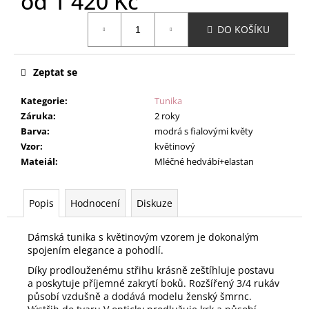
od
1 420 Kč
Měrná
DO KOŠÍKU
cena:
Zeptat se
Kategorie
:
Tunika
Záruka
:
2 roky
Barva
:
modrá s fialovými květy
Vzor
:
květinový
Mateiál
:
Mléčné hedvábí+elastan
Popis
Hodnocení
Diskuze
Dámská tunika s květinovým vzorem je dokonalým
spojením elegance a pohodlí.
Díky prodlouženému střihu krásně zeštíhluje postavu
a poskytuje příjemné zakrytí boků. Rozšířený 3/4 rukáv
působí vzdušně a dodává modelu ženský šmrnc.