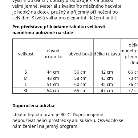
Výstřih do tvaru V opticky prodlužuje krk a působí
velmi jemně. Materiál z kvalitního mléčného hedvábí
je hebký na dotek, pružný a příjemný při nošení po
celý den. Skvělá volba pro elegantní i ležérní outfit.
Pro představu přikládáme tabulku velikostí:
naměřeno položené na stole
délk
obvod
modelu 
velikost
obvod boků
délka rukávu
hrudníku
předn
díl
S
44 cm
56 cm
42 cm
66 c
M
48 cm
58 cm
43 cm
73 c
L
51 cm
60 cm
45 cm
76 c
XL
54 cm
65 cm
47 cm
77 c
Doporučená údržba:
Ideální teplota praní je 30°C. Doporučujeme
nepoužívat bělící prostředky ani sušičku. Osvědčilo se
nám žehlení na jemný program.