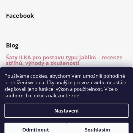
Facebook
Blog
Šaty ILKA pro postavu typu jablko – recenze
střihů, výhody a zkušenosti
15.7.2026
Používáme cookies, abychom Vám umožnili pohodlné
Mléčné hedvábí – recenze materiálu
prohlížení webu a díky analýze provozu webu neustále
15.7.2026
zlepšovali jeho funkce, výkon a použitelnost. Více o
Módní přehlídka Charita Tábor 11.6.2026
souborech cookies naleznete
zde
.
1.7.2026
Nastavení
Vytvořil Shoptet
Odmítnout
Souhlasím
Copyright 2026
Ilka fashion
. Všechna práva vyhrazena.