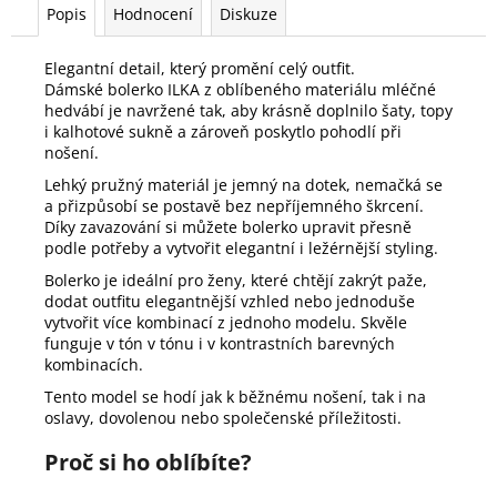
Popis
Hodnocení
Diskuze
Elegantní detail, který promění celý outfit.
Dámské bolerko ILKA z oblíbeného materiálu mléčné
hedvábí je navržené tak, aby krásně doplnilo šaty, topy
i kalhotové sukně a zároveň poskytlo pohodlí při
nošení.
Lehký pružný materiál je jemný na dotek, nemačká se
a přizpůsobí se postavě bez nepříjemného škrcení.
Díky zavazování si můžete bolerko upravit přesně
podle potřeby a vytvořit elegantní i ležérnější styling.
Bolerko je ideální pro ženy, které chtějí zakrýt paže,
dodat outfitu elegantnější vzhled nebo jednoduše
vytvořit více kombinací z jednoho modelu. Skvěle
funguje v tón v tónu i v kontrastních barevných
kombinacích.
Tento model se hodí jak k běžnému nošení, tak i na
oslavy, dovolenou nebo společenské příležitosti.
Proč si ho oblíbíte?