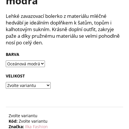
modrá
č
z
u
5
j
hvězdiček.
Lehké zavazovací bolerko z materiálu mléčné
e
hedvábí je ideálním doplňkem k šatům, topům i
m
kalhotovým sukním. Krásně doplní outfit, zakryje
e
paže a díky pružnému materiálu se velmi pohodlně
nosí po celý den.
BARVA
VELIKOST
Zvolte variantu
Kód:
Zvolte variantu
Značka:
Ilka Fashion