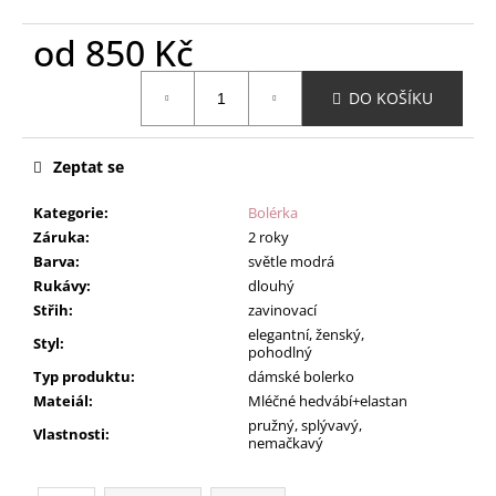
od
850 Kč
Měrná
DO KOŠÍKU
cena:
Zeptat se
Kategorie
:
Bolérka
Záruka
:
2 roky
Barva
:
světle modrá
Rukávy
:
dlouhý
Střih
:
zavinovací
elegantní, ženský,
Styl
:
pohodlný
Typ produktu
:
dámské bolerko
Mateiál
:
Mléčné hedvábí+elastan
pružný, splývavý,
Vlastnosti
:
nemačkavý