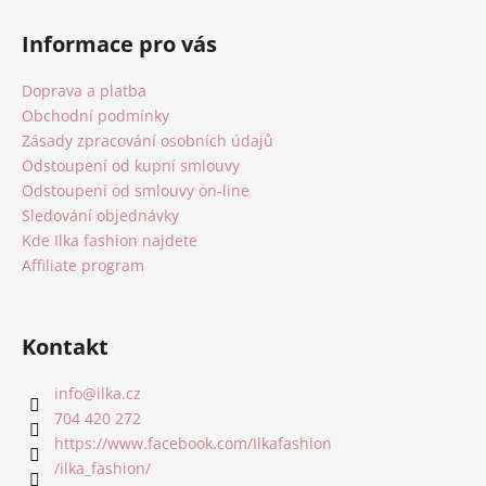
Z
á
Informace pro vás
p
a
Doprava a platba
t
Obchodní podmínky
í
Zásady zpracování osobních údajů
Odstoupení od kupní smlouvy
Odstoupení od smlouvy on-line
Sledování objednávky
Kde Ilka fashion najdete
Affiliate program
Kontakt
info
@
ilka.cz
704 420 272
https://www.facebook.com/Ilkafashion
/ilka_fashion/