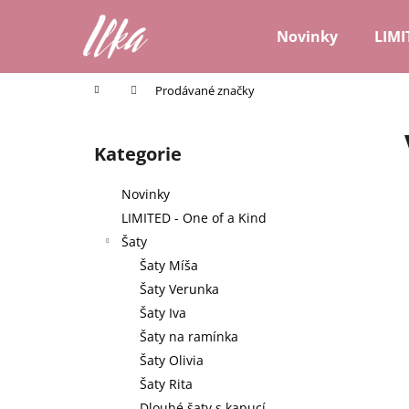
K
Přejít
na
o
Novinky
LIMI
obsah
Zpět
Zpět
š
do
do
í
Domů
Prodávané značky
k
obchodu
obchodu
P
o
Kategorie
Přeskočit
s
kategorie
t
Novinky
r
LIMITED - One of a Kind
a
Šaty
n
Šaty Míša
n
Šaty Verunka
í
Šaty Iva
p
Šaty na ramínka
a
Šaty Olivia
n
Šaty Rita
e
Dlouhé šaty s kapucí