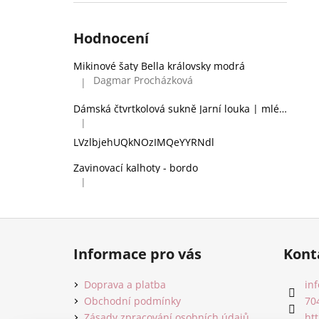
Hodnocení
Mikinové šaty Bella královsky modrá
Dagmar Procházková
|
Hodnocení produktu je 5 z 5 hvězdiček.
Dámská čtvrtkolová sukně Jarní louka | mléčné hedvábí
|
Hodnocení produktu je 2 z 5 hvězdiček.
LVzlbjehUQkNOzIMQeYYRNdl
Zavinovací kalhoty - bordo
|
Hodnocení produktu je 5 z 5 hvězdiček.
Z
á
Informace pro vás
Kont
p
a
Doprava a platba
inf
t
Obchodní podmínky
70
Zásady zpracování osobních údajů
ht