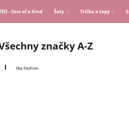
TED - One of a Kind
Šaty
Trička a topy
S
Co potřebujete najít?
Všechny značky A-Z
HLEDAT
I
Ilka Fashion
Doporučujeme