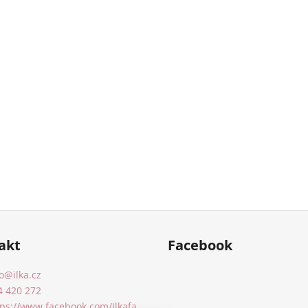
akt
Facebook
o
@
ilka.cz
4 420 272
tps://www.facebook.com/Ilkafa