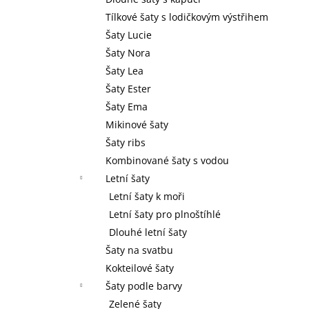
l
Tílkové šaty s lodičkovým výstřihem
Šaty Lucie
Šaty Nora
Šaty Lea
Šaty Ester
Šaty Ema
Mikinové šaty
Šaty ribs
Kombinované šaty s vodou
Letní šaty
Letní šaty k moři
Letní šaty pro plnoštíhlé
Dlouhé letní šaty
Šaty na svatbu
Kokteilové šaty
Šaty podle barvy
Zelené šaty