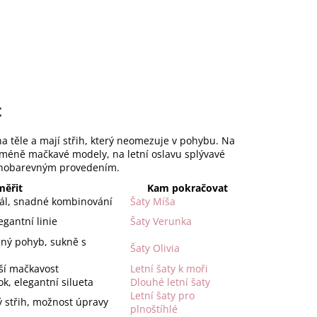
t
na těle a mají střih, který neomezuje v pohybu. Na
 méně mačkavé modely, na letní oslavu splývavé
ednobarevným provedením.
měřit
Kam pokračovat
riál, snadné kombinování
Šaty Míša
egantní linie
Šaty Verunka
lný pohyb, sukně s
Šaty Olivia
ší mačkavost
Letní šaty k moři
k, elegantní silueta
Dlouhé letní šaty
Letní šaty pro
ý střih, možnost úpravy
plnoštíhlé