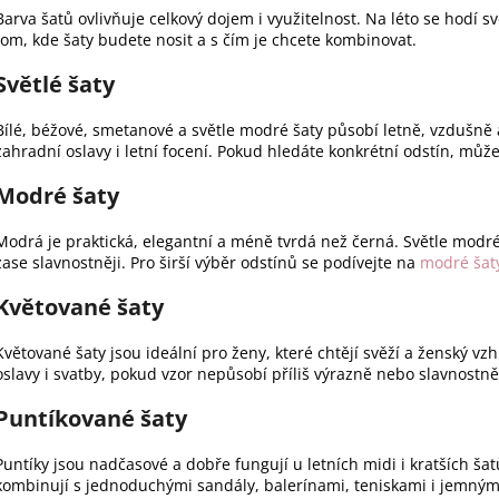
Barva šatů ovlivňuje celkový dojem i využitelnost. Na léto se hodí sv
tom, kde šaty budete nosit a s čím je chcete kombinovat.
Světlé šaty
Bílé, béžové, smetanové a světle modré šaty působí letně, vzdušně
zahradní oslavy i letní focení. Pokud hledáte konkrétní odstín, může
Modré šaty
Modrá je praktická, elegantní a méně tvrdá než černá. Světle mod
zase slavnostněji. Pro širší výběr odstínů se podívejte na
modré šat
Květované šaty
Květované šaty jsou ideální pro ženy, které chtějí svěží a ženský vz
oslavy i svatby, pokud vzor nepůsobí příliš výrazně nebo slavnostn
Puntíkované šaty
Puntíky jsou nadčasové a dobře fungují u letních midi i kratších šat
kombinují s jednoduchými sandály, balerínami, teniskami i jemným