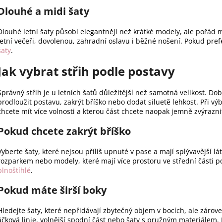
Dlouhé a midi šaty
Dlouhé letní šaty působí elegantněji než krátké modely, ale pořá
letní večeři, dovolenou, zahradní oslavu i běžné nošení. Pokud prefe
šaty
.
Jak vybrat střih podle postavy
Správný střih je u letních šatů důležitější než samotná velikost. Do
prodloužit postavu, zakrýt bříško nebo dodat siluetě lehkost. Při výb
chcete mít více volnosti a kterou část chcete naopak jemně zvýrazni
Pokud chcete zakrýt bříško
Vyberte šaty, které nejsou příliš upnuté v pase a mají splývavější lát
rozparkem nebo modely, které mají více prostoru ve střední části 
plnoštíhlé
.
Pokud máte širší boky
Hledejte šaty, které nepřidávají zbytečný objem v bocích, ale záro
áčková linie, volnější spodní část nebo šaty s pružným materiálem. 