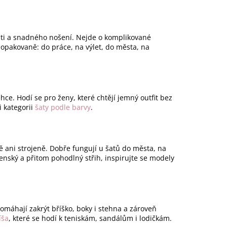
sti a snadného nošení. Nejde o komplikované
e opakovaně: do práce, na výlet, do města, na
hce. Hodí se pro ženy, které chtějí jemný outfit bez
i kategorii
šaty podle barvy
.
dě ani strojeně. Dobře fungují u šatů do města, na
enský a přitom pohodlný střih, inspirujte se modely
pomáhají zakrýt bříško, boky i stehna a zároveň
íša
, které se hodí k teniskám, sandálům i lodičkám.