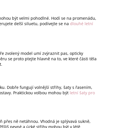
d mohou být velmi pohodlné. Hodí se na promenádu,
rujete delší siluetu, podívejte se na
dlouhé letní
bře zvolený model umí zvýraznit pas, opticky
ěru se proto ptejte hlavně na to, ve které části těla
t.
ku. Dobře fungují volnější střihy, šaty s řasením,
postavy. Praktickou volbou mohou být
letní šaty pro
veň přes ně netáhnou. Vhodná je splývavá sukně,
Příliš pevné a úzké střihy mohou být v létě