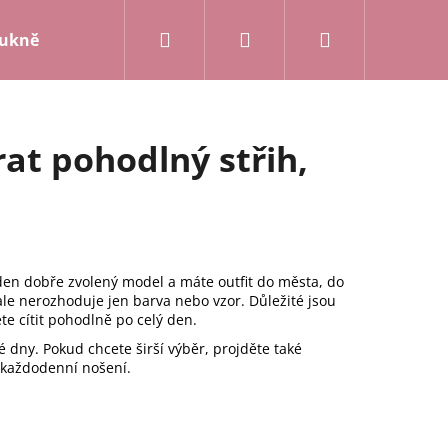
Hledat
Přihlášení
Nákupní
ukně a kalhoty
Mikiny a kardigany
Posledn
košík
rat pohodlný střih,
jeden dobře zvolený model a máte outfit do města, do
 ale nerozhoduje jen barva nebo vzor. Důležité jsou
dete cítit pohodlně po celý den.
 dny. Pokud chcete širší výběr, projděte také
i každodenní nošení.