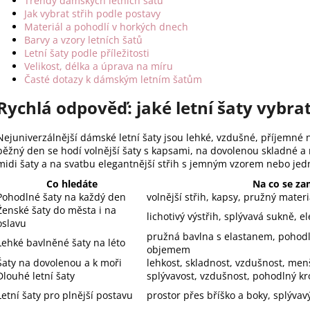
Trendy dámských letních šatů
Jak vybrat střih podle postavy
Materiál a pohodlí v horkých dnech
Barvy a vzory letních šatů
Letní šaty podle příležitosti
Velikost, délka a úprava na míru
Časté dotazy k dámským letním šatům
Rychlá odpověď: jaké letní šaty vybra
Nejuniverzálnější dámské letní šaty jsou lehké, vzdušné, příjemné 
běžný den se hodí volnější šaty s kapsami, na dovolenou skladné a
midi šaty a na svatbu elegantnější střih s jemným vzorem nebo j
Co hledáte
Na co se za
Pohodlné šaty na každý den
volnější střih, kapsy, pružný mate
Ženské šaty do města i na
lichotivý výstřih, splývavá sukně, el
oslavu
pružná bavlna s elastanem, pohod
Lehké bavlněné šaty na léto
objemem
Šaty na dovolenou a k moři
lehkost, skladnost, vzdušnost, men
Dlouhé letní šaty
splývavost, vzdušnost, pohodlný kro
Letní šaty pro plnější postavu
prostor přes bříško a boky, splývav