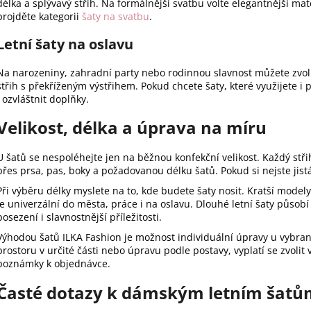
délka a splývavý střih. Na formálnější svatbu volte elegantnější mate
projděte kategorii
šaty na svatbu
.
Letní šaty na oslavu
Na narozeniny, zahradní party nebo rodinnou slavnost můžete zvolit
střih s překříženým výstřihem. Pokud chcete šaty, které využijete i 
i ozvláštnit doplňky.
Velikost, délka a úprava na míru
U šatů se nespoléhejte jen na běžnou konfekční velikost. Každý střih
přes prsa, pas, boky a požadovanou délku šatů. Pokud si nejste ji
Při výběru délky myslete na to, kde budete šaty nosit. Kratší model
je univerzální do města, práce i na oslavu. Dlouhé letní šaty působ
posezení i slavnostnější příležitosti.
Výhodou šatů ILKA Fashion je možnost individuální úpravy u vybran
prostoru v určité části nebo úpravu podle postavy, vyplatí se zvolit 
poznámky k objednávce.
Časté dotazy k dámským letním šatů