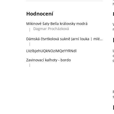
Hodnocení
Mikinové šaty Bella královsky modrá
Dagmar Procházková
|
Hodnocení produktu je 5 z 5 hvězdiček.
Dámská čtvrtkolová sukně Jarní louka | mléčné hedvábí
|
Hodnocení produktu je 2 z 5 hvězdiček.
LVzlbjehUQkNOzIMQeYYRNdl
Zavinovací kalhoty - bordo
|
Hodnocení produktu je 5 z 5 hvězdiček.