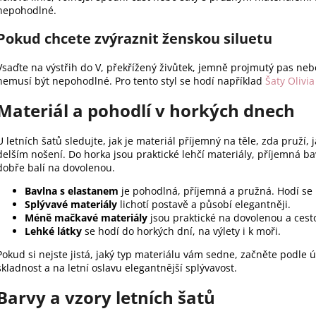
nepohodlné.
Pokud chcete zvýraznit ženskou siluetu
Vsaďte na výstřih do V, překřížený živůtek, jemně projmutý pas nebo
nemusí být nepohodlné. Pro tento styl se hodí například
Šaty Olivia
Materiál a pohodlí v horkých dnech
U letních šatů sledujte, jak je materiál příjemný na těle, zda pruží, j
delším nošení. Do horka jsou praktické lehčí materiály, příjemná ba
dobře balí na dovolenou.
Bavlna s elastanem
je pohodlná, příjemná a pružná. Hodí se
Splývavé materiály
lichotí postavě a působí elegantněji.
Méně mačkavé materiály
jsou praktické na dovolenou a cest
Lehké látky
se hodí do horkých dní, na výlety i k moři.
Pokud si nejste jistá, jaký typ materiálu vám sedne, začněte podle 
skladnost a na letní oslavu elegantnější splývavost.
Barvy a vzory letních šatů