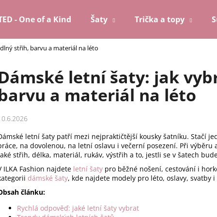
TED - One of a Kind
Šaty
Trička a topy
S
lný střih, barvu a materiál na léto
Co potřebujete najít?
Dámské letní šaty: jak vyb
barvu a materiál na léto
HLEDAT
10.6.2026
Doporučujeme
Dámské letní šaty patří mezi nejpraktičtější kousky šatníku. Stačí 
práce, na dovolenou, na letní oslavu i večerní posezení. Při výběru
také střih, délka, materiál, rukáv, výstřih a to, jestli se v šatech bu
V ILKA Fashion najdete
letní šaty
pro běžné nošení, cestování i horké
kategorii
dámské šaty
, kde najdete modely pro léto, oslavy, svatby 
Obsah článku:
Rychlá odpověď: jaké letní šaty vybrat