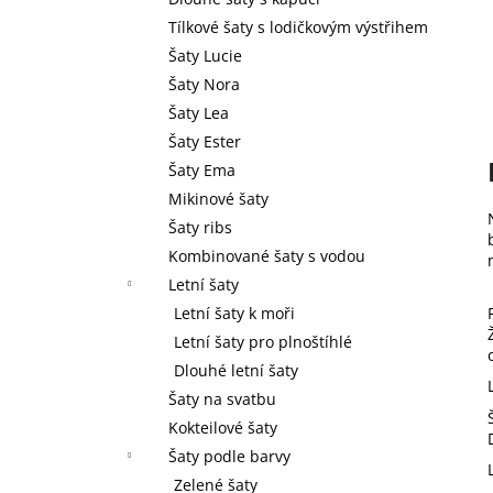
l
Tílkové šaty s lodičkovým výstřihem
Šaty Lucie
Šaty Nora
Šaty Lea
Šaty Ester
Šaty Ema
Mikinové šaty
Šaty ribs
Kombinované šaty s vodou
Letní šaty
Letní šaty k moři
Letní šaty pro plnoštíhlé
Dlouhé letní šaty
Šaty na svatbu
Kokteilové šaty
Šaty podle barvy
Zelené šaty