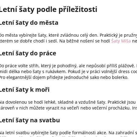
Letní šaty podle příležitosti
Letní šaty do města
Do města vybírejte šaty, které zvládnou celý den. Praktický je pružný
kterém se dobře chodí i sedí. Na běžné nošení se hodí
Šaty Míša
ne
Letní šaty do práce
Do práce volte střih, který je pohodlný, ale nepůsobí příliš plážov
midi délka nebo šaty s rukávkem. Pokud je v práci volnější dress c
Pro elegantnější dojem přidejte jednoduché sako nebo bolerko.
Letní šaty k moři
Na dovolenou se hodí lehké, skladné a vzdušné šaty. Praktické jsou 
zároveň v nich můžete vyrazit na večeři nebo večerní procházku. Ins
Letní šaty na svatbu
Na letní svatbu vybírejte šaty podle formálnosti akce. Na zahradní 