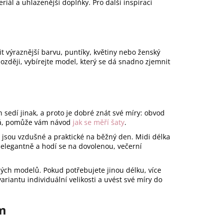
riál a uhlazenější doplňky. Pro další inspiraci
 výraznější barvu, puntíky, květiny nebo ženský
později, vybírejte model, který se dá snadno zjemnit
 sedí jinak, a proto je dobré znát své míry: obvod
stá, pomůže vám návod
jak se měří šaty
.
y jsou vzdušné a praktické na běžný den. Midi délka
í elegantně a hodí se na dovolenou, večerní
ých modelů. Pokud potřebujete jinou délku, více
variantu individuální velikosti a uvést své míry do
m