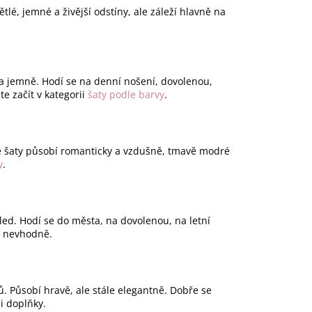
ětlé, jemné a živější odstíny, ale záleží hlavně na
 a jemně. Hodí se na denní nošení, dovolenou,
te začít v kategorii
šaty podle barvy
.
ré šaty působí romanticky a vzdušně, tmavě modré
y
.
hled. Hodí se do města, na dovolenou, na letní
ě nevhodně.
ů. Působí hravě, ale stále elegantně. Dobře se
i doplňky.