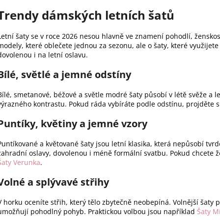
Trendy dámských letních šatů
Letní šaty se v roce 2026 nesou hlavně ve znamení pohodlí, žensko
modely, které oblečete jednou za sezonu, ale o šaty, které využijet
dovolenou i na letní oslavu.
Bílé, světlé a jemné odstíny
Bílé, smetanové, béžové a světle modré šaty působí v létě svěže a le
výrazného kontrastu. Pokud ráda vybíráte podle odstínu, projděte s
Puntíky, květiny a jemné vzory
Puntíkované a květované šaty jsou letní klasika, která nepůsobí tvr
zahradní oslavy, dovolenou i méně formální svatbu. Pokud chcete ž
Šaty Verunka
.
Volné a splývavé střihy
V horku oceníte střih, který tělo zbytečně neobepíná. Volnější šaty 
umožňují pohodlný pohyb. Praktickou volbou jsou například
Šaty M