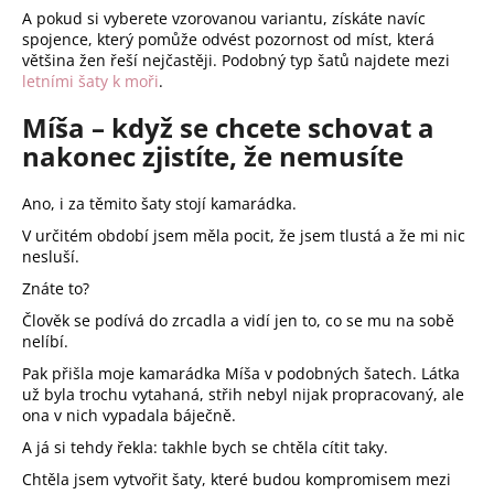
A pokud si vyberete vzorovanou variantu, získáte navíc
spojence, který pomůže odvést pozornost od míst, která
většina žen řeší nejčastěji. Podobný typ šatů najdete mezi
letními šaty k moři
.
Míša – když se chcete schovat a
nakonec zjistíte, že nemusíte
Ano, i za těmito šaty stojí kamarádka.
V určitém období jsem měla pocit, že jsem tlustá a že mi nic
nesluší.
Znáte to?
Člověk se podívá do zrcadla a vidí jen to, co se mu na sobě
nelíbí.
Pak přišla moje kamarádka Míša v podobných šatech. Látka
už byla trochu vytahaná, střih nebyl nijak propracovaný, ale
ona v nich vypadala báječně.
A já si tehdy řekla: takhle bych se chtěla cítit taky.
Chtěla jsem vytvořit šaty, které budou kompromisem mezi