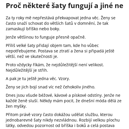
č
Proč některé šaty fungují a jiné ne
u
j
Za ty roky mě nepřestává překvapovat jedna věc. Ženy se
e
často snaží schovat do větších šatů v domnění, že tak
m
zamaskují bříško nebo boky.
e
Jenže většinou to funguje přesně opačně.
Příliš velké šaty přidají objem tam, kde ho vůbec
nepotřebujeme. Postava se ztratí a žena si připadá ještě
větší, než ve skutečnosti je.
Proto vždycky říkám, že nejdůležitější není velikost.
Nejdůležitější je střih.
A pak je tu ještě jedna věc. Vzory.
Ženy se jich bojí snad víc než čehokoliv jiného.
Dnes jsou všude béžové, kávové a pískové odstíny. Jenže ne
každé ženě sluší. Někdy mám pocit, že dnešní móda dělá ze
žen myšky.
Přitom právě vzory často dokážou udělat službu, kterou
jednobarevné šaty nikdy nezvládnou. Rozbijí velkou plochu
látky, odvedou pozornost od bříška i boků a celá postava