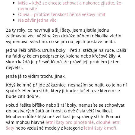
Míša – když se chcete schovat a nakonec zjistíte, že
a
nemusíte
j
Olivia – protože ženskost nemá věkový limit
Na závěr jedna věc
í
t
Za ty roky, co navrhuji a šiji šaty, jsem zjistila jednu
zajímavou věc. Většina žen dokáže během několika vteřin
?
vyjmenovat všechno, co se jim na jejich postavě nelíbí.
Jedna řeší bříško. Druhá boky. Třetí si stěžuje na ruce. Další
na faldíky kolem podprsenky, kolena nebo křečové žíly. A
skoro každá je přesvědčená, že právě její problém je ten
největší.
HLEDAT
Jenže já to vidím trochu jinak.
Když ke mně přijde zákaznice, nesnažím se najít, co je na ní
špatně. Hledám střih, který jí bude slušet a ve kterém se
D
bude cítit dobře.
o
Pokud řešíte bříško nebo širší boky, nemusíte se schovávat
p
do beztvarých šatů ani nosit o dvě čísla větší velikost.
o
Mnohem důležitější než velikost je správný střih. Pomoci
r
vám mohou hlavně
letní šaty pro plnoštíhlé
,
dlouhé letní
šaty
nebo vzdušné modely z kategorie
letní šaty k moři
.
u