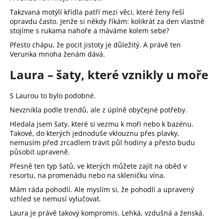
Takzvaná motýlí křídla patří mezi věci, které ženy řeší
opravdu často. Jenže si někdy říkám: kolikrát za den vlastně
stojíme s rukama nahoře a máváme kolem sebe?
Přesto chápu, že pocit jistoty je důležitý. A právě ten
Verunka mnoha ženám dává.
Laura – šaty, které vznikly u moře
S Laurou to bylo podobné.
Nevznikla podle trendů, ale z úplně obyčejné potřeby.
Hledala jsem šaty, které si vezmu k moři nebo k bazénu.
Takové, do kterých jednoduše vklouznu přes plavky,
nemusím před zrcadlem trávit půl hodiny a přesto budu
působit upraveně.
Přesně ten typ šatů, ve kterých můžete zajít na oběd v
resortu, na promenádu nebo na skleničku vína.
Mám ráda pohodlí. Ale myslím si, že pohodlí a upravený
vzhled se nemusí vylučovat.
Laura je právě takový kompromis. Lehká, vzdušná a ženská.