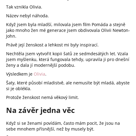
Tak vznikla Olivia.
Název nebyl náhoda.
Když jsem byla mladší, milovala jsem film Pomáda a stejně
jako mnoho žen mé generace jsem obdivovala Olivii Newton-
John.
Právě její ženskost a lehkost mi byly inspirací.
Nechtěla jsem vytvořit kopii šatů ze sedmdesátých let. Vzala
jsem myšlenku, která fungovala tehdy, upravila ji pro dnešní
ženy a dala jí modernější podobu.
Výsledkem je
Olivia
.
Šaty, které působí mladistvě, ale nemusíte být mladá, abyste
si je oblékla.
Protože ženskost nemá věkový limit.
Na závěr jedna věc
Když si se ženami povídám, často mám pocit, že jsou na
sebe mnohem přísnější, než by musely být.