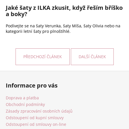
Jaké šaty z ILKA zkusit, když řeším bříško
a boky?
Podívejte se na šaty Verunka, šaty Míša, šaty Olivia nebo na
kategorii letní šaty pro plnoštíhlé.
PŘEDCHOZÍ ČLÁNEK
DALŠÍ ČLÁNEK
Z
á
Informace pro vás
p
a
Doprava a platba
t
Obchodní podmínky
í
Zásady zpracování osobních údajů
Odstoupení od kupní smlouvy
Odstoupení od smlouvy on-line