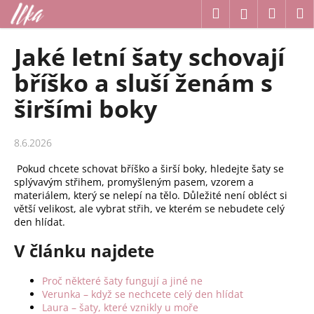
K
Přejít
Hledat
Náku
M
Přihlášení
na
o
obsah
Zpět
Zpět
košík
š
Jaké letní šaty schovají
í
C
bříško a sluší ženám s
k
o
širšími boky
p
o
8.6.2026
t
ř
Pokud chcete schovat bříško a širší boky, hledejte šaty se
e
splývavým střihem, promyšleným pasem, vzorem a
materiálem, který se nelepí na tělo. Důležité není obléct si
b
větší velikost, ale vybrat střih, ve kterém se nebudete celý
u
den hlídat.
j
V článku najdete
e
t
Proč některé šaty fungují a jiné ne
e
Verunka – když se nechcete celý den hlídat
Laura – šaty, které vznikly u moře
n