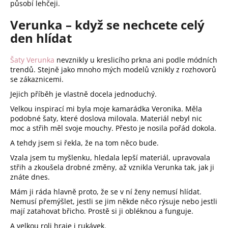
působí lehčeji.
Verunka – když se nechcete celý
den hlídat
Šaty Verunka
nevznikly u kreslicího prkna ani podle módních
trendů. Stejně jako mnoho mých modelů vznikly z rozhovorů
se zákaznicemi.
Jejich příběh je vlastně docela jednoduchý.
Velkou inspirací mi byla moje kamarádka Veronika. Měla
podobné šaty, které doslova milovala. Materiál nebyl nic
moc a střih měl svoje mouchy. Přesto je nosila pořád dokola.
A tehdy jsem si řekla, že na tom něco bude.
Vzala jsem tu myšlenku, hledala lepší materiál, upravovala
střih a zkoušela drobné změny, až vznikla Verunka tak, jak ji
znáte dnes.
Mám ji ráda hlavně proto, že se v ní ženy nemusí hlídat.
Nemusí přemýšlet, jestli se jim někde něco rýsuje nebo jestli
mají zatahovat břicho. Prostě si ji obléknou a funguje.
A velkou roli hraje i rukávek.