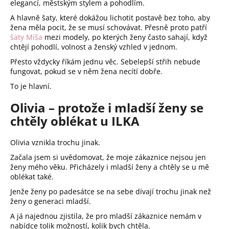
elegancí, městským stylem a pohodlím.
A hlavně šaty, které dokážou lichotit postavě bez toho, aby
žena měla pocit, že se musí schovávat. Přesně proto patří
šaty Míša
mezi modely, po kterých ženy často sahají, když
chtějí pohodlí, volnost a ženský vzhled v jednom.
Přesto vždycky říkám jednu věc. Sebelepší střih nebude
fungovat, pokud se v něm žena necítí dobře.
To je hlavní.
Olivia – protože i mladší ženy se
chtěly oblékat u ILKA
Olivia vznikla trochu jinak.
Začala jsem si uvědomovat, že moje zákaznice nejsou jen
ženy mého věku. Přicházely i mladší ženy a chtěly se u mě
oblékat také.
Jenže ženy po padesátce se na sebe dívají trochu jinak než
ženy o generaci mladší.
A já najednou zjistila, že pro mladší zákaznice nemám v
nabídce tolik možností, kolik bych chtěla.