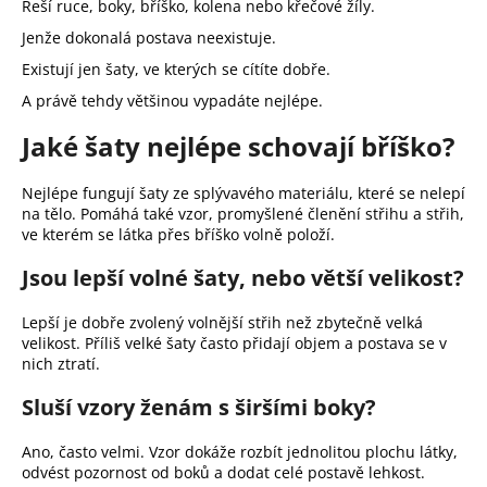
Řeší ruce, boky, bříško, kolena nebo křečové žíly.
Jenže dokonalá postava neexistuje.
Existují jen šaty, ve kterých se cítíte dobře.
A právě tehdy většinou vypadáte nejlépe.
Jaké šaty nejlépe schovají bříško?
Nejlépe fungují šaty ze splývavého materiálu, které se nelepí
na tělo. Pomáhá také vzor, promyšlené členění střihu a střih,
ve kterém se látka přes bříško volně položí.
Jsou lepší volné šaty, nebo větší velikost?
Lepší je dobře zvolený volnější střih než zbytečně velká
velikost. Příliš velké šaty často přidají objem a postava se v
nich ztratí.
Sluší vzory ženám s širšími boky?
Ano, často velmi. Vzor dokáže rozbít jednolitou plochu látky,
odvést pozornost od boků a dodat celé postavě lehkost.