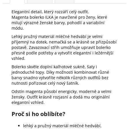
Elegantní detail, který rozzáří celý outfit.
Magenta bolerko ILKA je navržené pro ženy, které
milují výrazné ženské barvy, pohodlí a variabilní
módu.
Lehký pružný materiál mléčné hedvábí je velmi
příjemný na dotek, nemačká se a krásně se přizpůsobí
postavě. Zavazovací střih umožňuje upravit bolerko
přesně podle potřeby a vytvořit elegantní i ležérnější
vzhled.
Bolerko skvěle doplní kalhotové sukně, šaty i
jednoduché topy. Díky možnosti kombinovat různé
barvy snadno vytvoříte několik různých outfitů bez
nutnosti pořizovat celý nový šatník.
Odstín magenta působí energicky, moderně a velmi
žensky. Outfit krásně rozjasní a dodá mu originální
elegantní vzhled.
Proč si ho oblíbíte?
lehký a pružný materiál mléčné hedvábí,