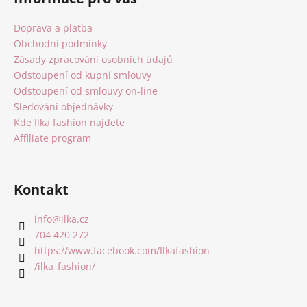
p
a
Doprava a platba
t
Obchodní podmínky
í
Zásady zpracování osobních údajů
Odstoupení od kupní smlouvy
Odstoupení od smlouvy on-line
Sledování objednávky
Kde Ilka fashion najdete
Affiliate program
Kontakt
info
@
ilka.cz
704 420 272
https://www.facebook.com/Ilkafashion
/ilka_fashion/