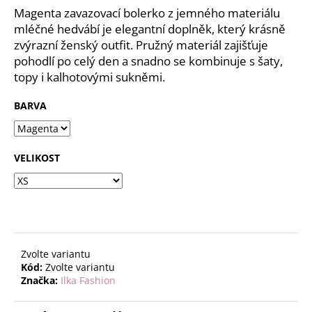
č
z
Magenta zavazovací bolerko z jemného materiálu
u
5
mléčné hedvábí je elegantní doplněk, který krásně
j
hvězdiček.
zvýrazní ženský outfit. Pružný materiál zajišťuje
e
pohodlí po celý den a snadno se kombinuje s šaty,
m
topy i kalhotovými sukněmi.
e
BARVA
VELIKOST
Zvolte variantu
Kód:
Zvolte variantu
Značka:
Ilka Fashion