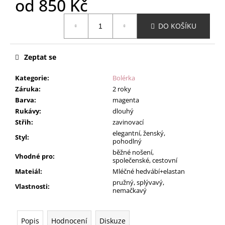
od
850 Kč
Měrná
DO KOŠÍKU
cena:
Zeptat se
Kategorie
:
Bolérka
Záruka
:
2 roky
Barva
:
magenta
Rukávy
:
dlouhý
Střih
:
zavinovací
elegantní, ženský,
Styl
:
pohodlný
běžné nošení,
Vhodné pro
:
společenské, cestovní
Mateiál
:
Mléčné hedvábí+elastan
pružný, splývavý,
Vlastnosti
:
nemačkavý
Popis
Hodnocení
Diskuze