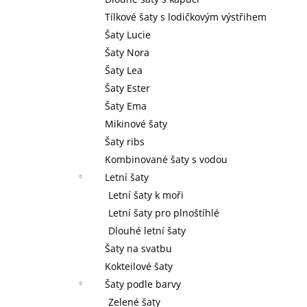
l
Tílkové šaty s lodičkovým výstřihem
Šaty Lucie
Šaty Nora
Šaty Lea
Šaty Ester
Šaty Ema
Mikinové šaty
Šaty ribs
Kombinované šaty s vodou
Letní šaty
Letní šaty k moři
Letní šaty pro plnoštíhlé
Dlouhé letní šaty
Šaty na svatbu
Kokteilové šaty
Šaty podle barvy
Zelené šaty