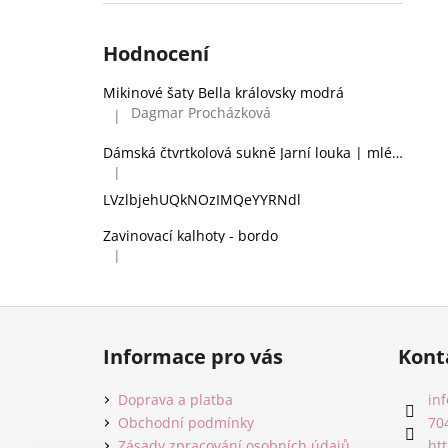
Hodnocení
Mikinové šaty Bella královsky modrá
Dagmar Procházková
|
Hodnocení produktu je 5 z 5 hvězdiček.
Dámská čtvrtkolová sukně Jarní louka | mléčné hedvábí
|
Hodnocení produktu je 2 z 5 hvězdiček.
LVzlbjehUQkNOzIMQeYYRNdl
Zavinovací kalhoty - bordo
|
Hodnocení produktu je 5 z 5 hvězdiček.
Z
á
Informace pro vás
Kont
p
a
Doprava a platba
inf
t
Obchodní podmínky
70
Zásady zpracování osobních údajů
ht