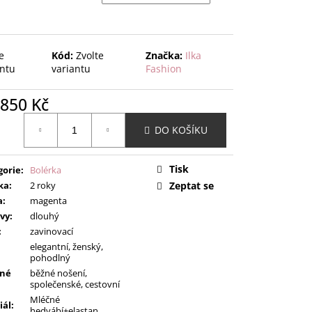
e
Kód:
Zvolte
Značka:
Ilka
antu
variantu
Fashion
850 Kč
ná
DO KOŠÍKU
:
Tisk
gorie
:
Bolérka
ka
:
2 roky
Zeptat se
a
:
magenta
vy
:
dlouhý
:
zavinovací
elegantní, ženský,
pohodlný
né
běžné nošení,
společenské, cestovní
Mléčné
iál
:
hedvábí+elastan