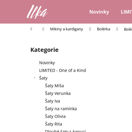
K
Přejít
na
o
Novinky
LIMI
obsah
Zpět
Zpět
š
do
do
í
Domů
Mikiny a kardigany
Bolérka
Bolé
k
obchodu
obchodu
P
o
Kategorie
Přeskočit
s
kategorie
t
Novinky
r
LIMITED - One of a Kind
a
Šaty
n
Šaty Míša
n
Šaty Verunka
í
Šaty Iva
p
Šaty na ramínka
a
Šaty Olivia
n
Šaty Rita
e
Dlouhé šaty s kapucí