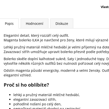
Vlast
Popis
Hodnocení
Diskuze
Elegantní detail, který rozzáří celý outfit.
Magenta bolerko ILKA je navržené pro ženy, které milují výrazné
Lehký pružný materiál mléčné hedvábí je velmi příjemný na dote
Zavazovací střih umožňuje upravit bolerko přesně podle potřeby a
Bolerko skvěle doplní kalhotové sukně, šaty i jednoduché topy.
vytvoříte několik různých outfitů bez nutnosti pořizovat celý nový
Odstín magenta působí energicky, moderně a velmi žensky. Outfi
elegantní vzhled.
Proč si ho oblíbíte?
lehký a pružný materiál mléčné hedvábí,
elegantní zavazovací střih,
pohodlné nošení po celý den,
nemačkavý materiál vhodný na cestování,