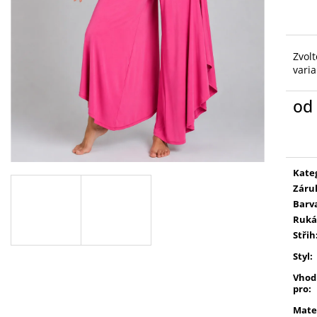
Zvolt
vari
od
Měr
cena
Kate
Záru
Barv
Ruká
Střih
Styl
:
Vhod
pro
:
Mate