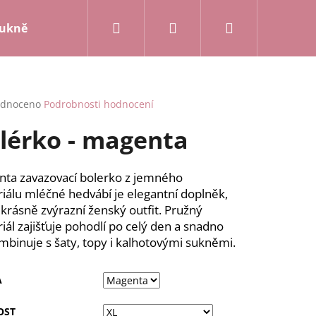
Hledat
Přihlášení
Nákupní
ukně a kalhoty
Mikiny a kardigany
Posledn
košík
rné
dnoceno
Podrobnosti hodnocení
cení
lérko - magenta
ktu
ta zavazovací bolerko z jemného
iálu mléčné hedvábí je elegantní doplněk,
ček.
 krásně zvýrazní ženský outfit. Pružný
iál zajišťuje pohodlí po celý den a snadno
mbinuje s šaty, topy i kalhotovými sukněmi.
A
OST