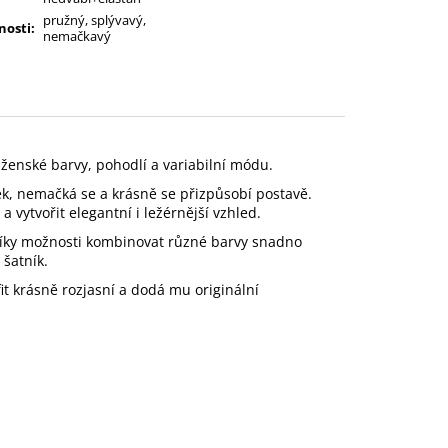
pružný, splývavý,
nosti
:
nemačkavý
 ženské barvy, pohodlí a variabilní módu.
k, nemačká se a krásně se přizpůsobí postavě.
 vytvořit elegantní i ležérnější vzhled.
 Díky možnosti kombinovat různé barvy snadno
 šatník.
t krásně rozjasní a dodá mu originální