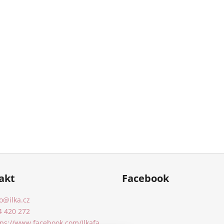
akt
Facebook
o
@
ilka.cz
4 420 272
tps://www.facebook.com/Ilkafa