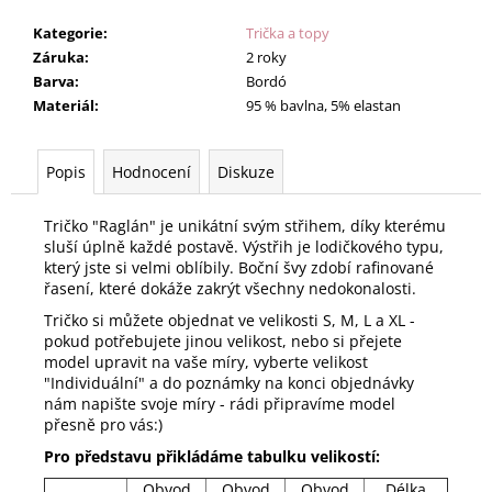
Kategorie
:
Trička a topy
Záruka
:
2 roky
Barva
:
Bordó
Materiál
:
95 % bavlna, 5% elastan
Popis
Hodnocení
Diskuze
Tričko "Raglán" je unikátní svým střihem, díky kterému
sluší úplně každé postavě. Výstřih je lodičkového typu,
který jste si velmi oblíbily. Boční švy zdobí rafinované
řasení, které dokáže zakrýt všechny nedokonalosti.
Tričko si můžete objednat ve velikosti S, M, L a XL -
pokud potřebujete jinou velikost, nebo si přejete
model upravit na vaše míry, vyberte velikost
"Individuální" a do poznámky na konci objednávky
nám napište svoje míry - rádi připravíme model
přesně pro vás:)
Pro představu přikládáme tabulku velikostí:
Obvod
Obvod
Obvod
Délka