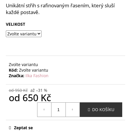
č
z
Unikátní střih s rafinovaným řasením, který sluší
u
5
každé postavě.
j
hvězdiček.
e
VELIKOST
m
e
Zvolte variantu
Kód:
Zvolte variantu
Značka:
Ilka Fashion
od 950 Kč
až –31 %
od
650 Kč
Měrná
DO KOŠÍKU
cena:
Zeptat se