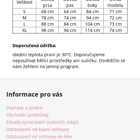
Velikost
prsa
pas
boky
modelu
S
68 cm
64 cm
84 cm
71 cm
M
78 cm
74 cm
94 cm
72 cm
L
88 cm
84 cm
104 cm
73 cm
XL
98 cm
94 cm
114 cm
74 cm
Doporučená údržba:
Ideální teplota praní je 30°C. Doporučujeme
nepoužívat bělící prostředky ani sušičku. Osvědčilo se
nám žehlení na jemný program.
Z
á
Informace pro vás
p
a
Doprava a platba
t
Obchodní podmínky
í
Zásady zpracování osobních údajů
Odstoupení od kupní smlouvy
Odstoupení od smlouvy on-line