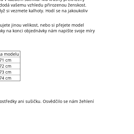
í a dodá vašemu vzhledu přirozenou ženskost.
yž si vezmete kalhoty. Hodí se na jakoukoliv
ujete jinou velikost, nebo si přejete model
ámky na konci objednávky nám napište svoje míry
ka modelu
71 cm
72 cm
73 cm
74 cm
rostředky ani sušičku. Osvědčilo se nám žehlení