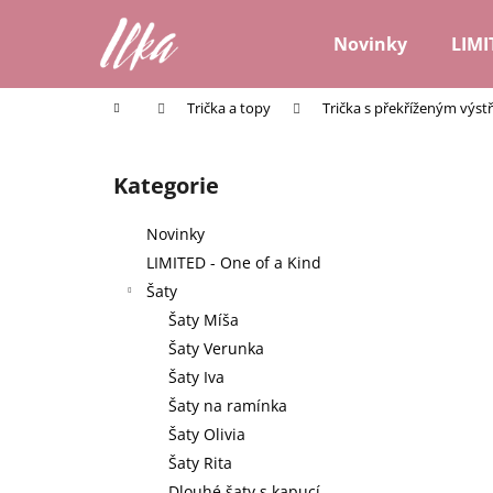
K
Přejít
na
o
Novinky
LIMI
obsah
Zpět
Zpět
š
do
do
í
Domů
Trička a topy
Trička s překříženým výst
k
obchodu
obchodu
P
o
Kategorie
Přeskočit
s
kategorie
t
Novinky
r
LIMITED - One of a Kind
a
Šaty
n
Šaty Míša
n
Šaty Verunka
í
Šaty Iva
p
Šaty na ramínka
a
Šaty Olivia
n
Šaty Rita
e
Dlouhé šaty s kapucí