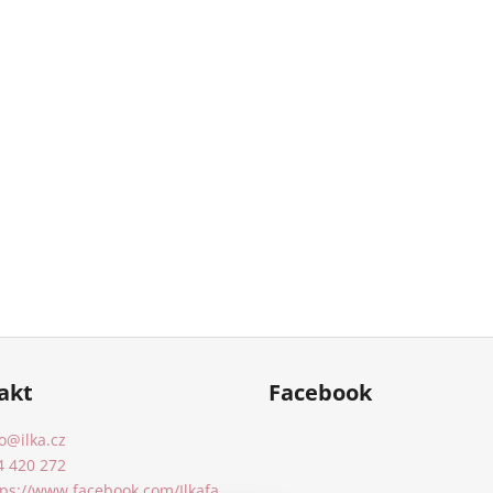
akt
Facebook
o
@
ilka.cz
4 420 272
tps://www.facebook.com/Ilkafa