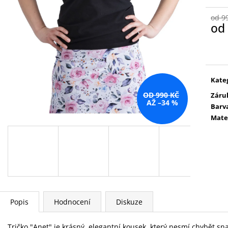
od 9
od
Měr
cena
Kate
OD 990 KČ
Záru
AŽ –34 %
Barv
Mate
Popis
Hodnocení
Diskuze
Tričko "Anet" je krásný, elegantní kousek, který nesmí chybět s