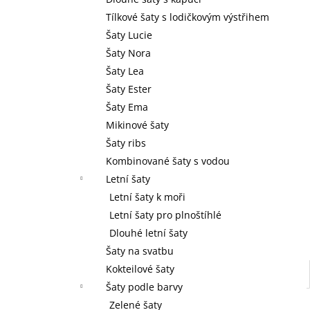
l
Tílkové šaty s lodičkovým výstřihem
Šaty Lucie
Šaty Nora
Šaty Lea
Šaty Ester
Šaty Ema
Mikinové šaty
Šaty ribs
Kombinované šaty s vodou
Letní šaty
Letní šaty k moři
Letní šaty pro plnoštíhlé
Dlouhé letní šaty
Šaty na svatbu
Kokteilové šaty
Šaty podle barvy
Zelené šaty