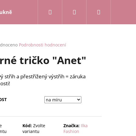
Hledat
Přihlášení
Nákupní
ukně a kalhoty
Mikiny a kardigany
Posledn
košík
rné
dnoceno
Podrobnosti hodnocení
cení
rné tričko "Anet"
ktu
ý střih a přestřižený výstřih = záruka
osti!
ček.
OST
e
Kód:
Zvolte
Značka:
Ilka
antu
variantu
Fashion