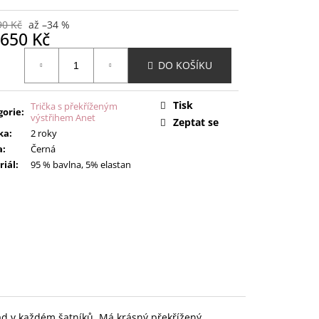
90 Kč
až –34 %
650 Kč
ná
DO KOŠÍKU
:
Tisk
Trička s překříženým
gorie
:
výstřihem Anet
Zeptat se
ka
:
2 roky
a
:
Černá
riál
:
95 % bavlna, 5% elastan
nad v každém šatníků. Má krásný překřížený