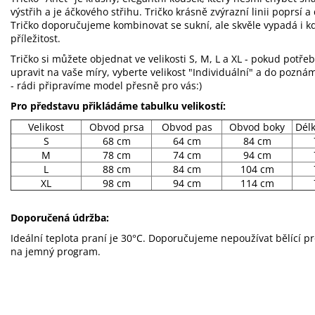
výstřih a je áčkového střihu. Tričko krásně zvýrazní linii poprs
Tričko doporučujeme kombinovat se sukní, ale skvěle vypadá i kd
příležitost.
Tričko si můžete objednat ve velikosti S, M, L a XL - pokud potřeb
upravit na vaše míry, vyberte velikost "Individuální" a do pozn
- rádi připravíme model přesně pro vás:)
Pro představu přikládáme tabulku velikostí:
Velikost
Obvod prsa
Obvod pas
Obvod boky
Dél
S
68 cm
64 cm
84 cm
M
78 cm
74 cm
94 cm
L
88 cm
84 cm
104 cm
XL
98 cm
94 cm
114 cm
Doporučená údržba:
Ideální teplota praní je 30°C. Doporučujeme nepoužívat bělící p
na jemný program.