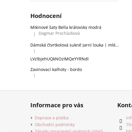
Hodnocení
Mikinové šaty Bella královsky modrá
Dagmar Procházková
|
Hodnocení produktu je 5 z 5 hvězdiček.
Dámská čtvrtkolová sukně Jarní louka | mléčné hedvábí
|
Hodnocení produktu je 2 z 5 hvězdiček.
LVzlbjehUQkNOzIMQeYYRNdl
Zavinovací kalhoty - bordo
|
Hodnocení produktu je 5 z 5 hvězdiček.
Z
á
Informace pro vás
Kont
p
a
Doprava a platba
inf
t
Obchodní podmínky
70
Zásady zpracování osobních údajů
ht