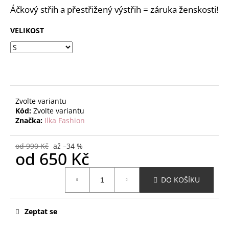
č
z
Áčkový střih a přestřižený výstřih = záruka ženskosti!
u
5
j
hvězdiček.
VELIKOST
e
m
e
Zvolte variantu
Kód:
Zvolte variantu
Značka:
Ilka Fashion
od 990 Kč
až –34 %
od
650 Kč
Měrná
DO KOŠÍKU
cena:
Zeptat se