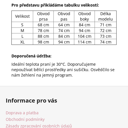
Pro představu přikládáme tabulku velikostí:
Obvod
Obvod
Obvod
Délka
Velikost
prsa
pas
boky
modelu
S
68 cm
64 cm
84 cm
71 cm
M
78 cm
74 cm
94 cm
72 cm
L
88 cm
84 cm
104 cm
73 cm
XL
98 cm
94 cm
114 cm
74 cm
Doporučená údržba:
Ideální teplota praní je 30°C. Doporučujeme
nepoužívat bělící prostředky ani sušičku. Osvědčilo se
nám žehlení na jemný program.
Z
á
Informace pro vás
p
a
Doprava a platba
t
Obchodní podmínky
í
Zásady zpracování osobních údajů