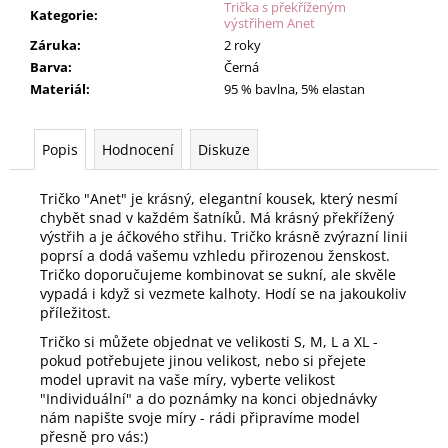
Trička s překříženým
Kategorie
:
výstřihem Anet
Záruka
:
2 roky
Barva
:
Černá
Materiál
:
95 % bavlna, 5% elastan
Popis
Hodnocení
Diskuze
Tričko "Anet" je krásný, elegantní kousek, který nesmí
chybět snad v každém šatníků. Má krásný překřížený
výstřih a je áčkového střihu. Tričko krásně zvýrazní linii
poprsí a dodá vašemu vzhledu přirozenou ženskost.
Tričko doporučujeme kombinovat se sukní, ale skvěle
vypadá i když si vezmete kalhoty. Hodí se na jakoukoliv
příležitost.
Tričko si můžete objednat ve velikosti S, M, L a XL -
pokud potřebujete jinou velikost, nebo si přejete
model upravit na vaše míry, vyberte velikost
"Individuální" a do poznámky na konci objednávky
nám napište svoje míry - rádi připravíme model
přesně pro vás:)