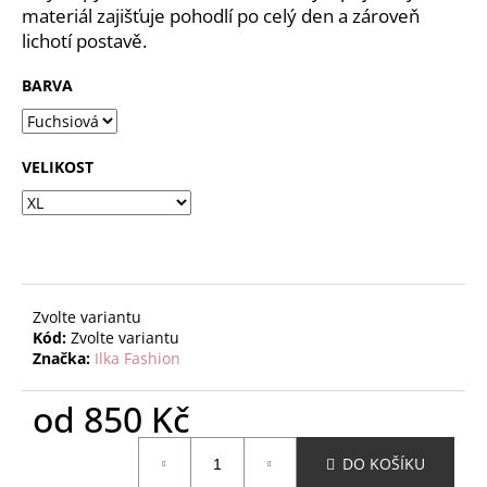
č
materiál zajišťuje pohodlí po celý den a zároveň
u
lichotí postavě.
j
e
BARVA
m
e
VELIKOST
Zvolte variantu
Kód:
Zvolte variantu
Značka:
Ilka Fashion
od
850 Kč
Měrná
DO KOŠÍKU
cena: