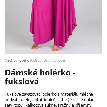
a
j
í
t
?
HLEDAT
Průměrné
Neohodnoceno
Podrobnosti hodnocení
hodnocení
Dámské bolérko -
produktu
je
D
fuksiová
0,0
o
z
p
5
o
hvězdiček.
Fuksiové zavazovací bolerko z materiálu mléčné
r
hedvábí je elegantní doplněk, který krásně doladí
u
šaty, topy i kalhotové sukně. Pružný a příjemný