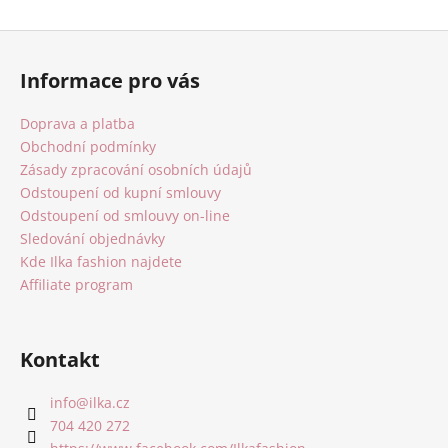
Z
á
Informace pro vás
p
a
Doprava a platba
t
Obchodní podmínky
í
Zásady zpracování osobních údajů
Odstoupení od kupní smlouvy
Odstoupení od smlouvy on-line
Sledování objednávky
Kde Ilka fashion najdete
Affiliate program
Kontakt
info
@
ilka.cz
704 420 272