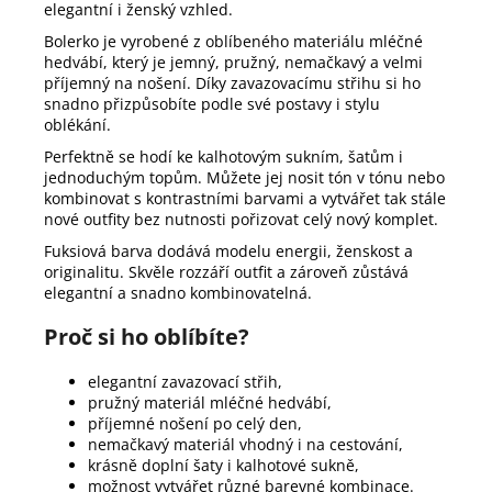
elegantní i ženský vzhled.
Bolerko je vyrobené z oblíbeného materiálu mléčné
hedvábí, který je jemný, pružný, nemačkavý a velmi
příjemný na nošení. Díky zavazovacímu střihu si ho
snadno přizpůsobíte podle své postavy i stylu
oblékání.
Perfektně se hodí ke kalhotovým sukním, šatům i
jednoduchým topům. Můžete jej nosit tón v tónu nebo
kombinovat s kontrastními barvami a vytvářet tak stále
nové outfity bez nutnosti pořizovat celý nový komplet.
Fuksiová barva dodává modelu energii, ženskost a
originalitu. Skvěle rozzáří outfit a zároveň zůstává
elegantní a snadno kombinovatelná.
Proč si ho oblíbíte?
elegantní zavazovací střih,
pružný materiál mléčné hedvábí,
příjemné nošení po celý den,
nemačkavý materiál vhodný i na cestování,
krásně doplní šaty i kalhotové sukně,
možnost vytvářet různé barevné kombinace.