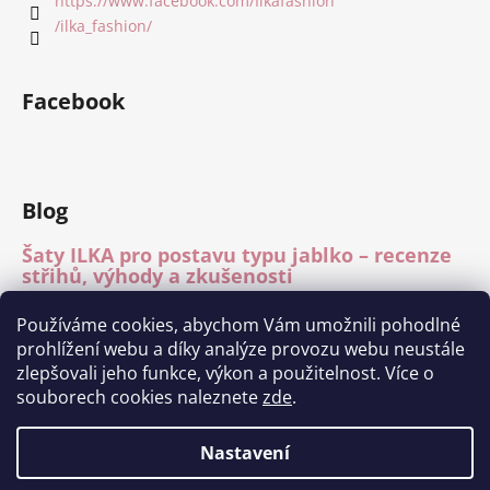
https://www.facebook.com/Ilkafashion
/ilka_fashion/
Facebook
Blog
Šaty ILKA pro postavu typu jablko – recenze
střihů, výhody a zkušenosti
15.7.2026
Používáme cookies, abychom Vám umožnili pohodlné
Mléčné hedvábí – recenze materiálu
prohlížení webu a díky analýze provozu webu neustále
15.7.2026
zlepšovali jeho funkce, výkon a použitelnost. Více o
Módní přehlídka Charita Tábor 11.6.2026
souborech cookies naleznete
zde
.
1.7.2026
Nastavení
Vytvořil Shoptet