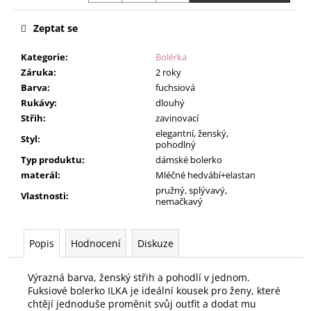
Zeptat se
Kategorie
:
Bolérka
Záruka
:
2 roky
Barva
:
fuchsiová
Rukávy
:
dlouhý
Střih
:
zavinovací
elegantní, ženský,
Styl
:
pohodlný
Typ produktu
:
dámské bolerko
materál
:
Mléčné hedvábí+elastan
pružný, splývavý,
Vlastnosti
:
nemačkavý
Popis
Hodnocení
Diskuze
Výrazná barva, ženský střih a pohodlí v jednom.
Fuksiové bolerko ILKA je ideální kousek pro ženy, které
chtějí jednoduše proměnit svůj outfit a dodat mu