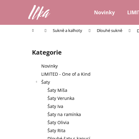
K
Přejít
na
o
Novinky
LIMI
obsah
Zpět
Zpět
š
do
do
í
Domů
Sukně a kalhoty
Dlouhé sukně
D
k
obchodu
obchodu
P
o
Kategorie
Přeskočit
s
kategorie
t
Novinky
r
LIMITED - One of a Kind
a
Šaty
n
Šaty Míša
n
Šaty Verunka
í
Šaty Iva
p
Šaty na ramínka
a
Šaty Olivia
n
Šaty Rita
e
Dlouhé šaty s kapucí