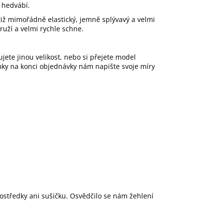
o hedvábí.
tiž mimořádně elastický, jemně splývavý a velmi
ruží a velmi rychle schne.
ujete jinou velikost, nebo si přejete model
ámky na konci objednávky nám napište svoje míry
rostředky ani sušičku. Osvědčilo se nám žehlení