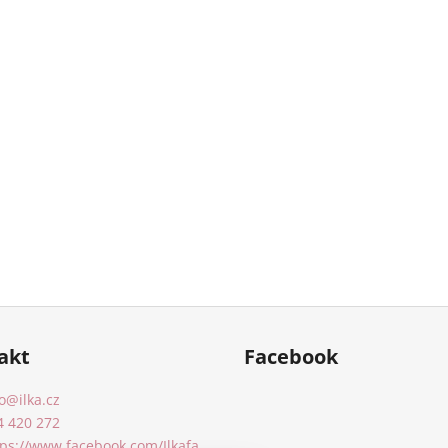
akt
Facebook
o
@
ilka.cz
4 420 272
tps://www.facebook.com/Ilkafa