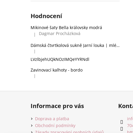
Hodnocení
Mikinové šaty Bella královsky modrá
Dagmar Procházková
|
Hodnocení produktu je 5 z 5 hvězdiček.
Dámská čtvrtkolová sukně Jarní louka | mléčné hedvábí
|
Hodnocení produktu je 2 z 5 hvězdiček.
LVzlbjehUQkNOzIMQeYYRNdl
Zavinovací kalhoty - bordo
|
Hodnocení produktu je 5 z 5 hvězdiček.
Z
á
Informace pro vás
Kont
p
a
Doprava a platba
inf
t
Obchodní podmínky
70
Zásady zpracování osobních údajů
ht