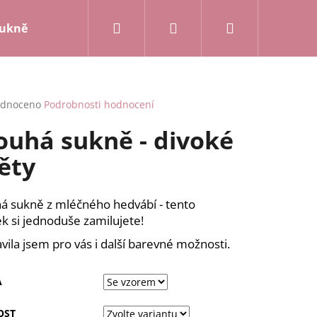
Hledat
Přihlášení
Nákupní
ukně a kalhoty
Mikiny a kardigany
Posledn
košík
rné
dnoceno
Podrobnosti hodnocení
cení
ouhá sukně - divoké
ktu
ěty
ček.
á sukně z mléčného hedvábí - tento
k si jednoduše zamilujete!
avila jsem pro vás i další barevné možnosti.
A
OST