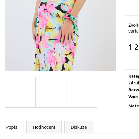
Zvolt
vari
1 2
Měr
cena
Kate
Záru
Barv
Vzor
:
Mate
Popis
Hodnocení
Diskuze