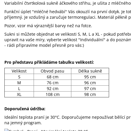
Variabilní čtvrtkolová sukně áčkového střihu, je ušita z mléčnéh
Funkční úplet "mléčné hedvábí" Vás okouzlí na první dotyk. Je to
příjemný. Je vzdušný a zaručuje termoregulaci. Materiál pěkně p
Pozor, vzor má výraznější barvy než na fotce.
Sukni si můžete objednat ve velikosti S, M, L a XL - pokud potřeb
upravit na vaše míry, vyberte velikost "Individuální" a do pozn
- rádi připravíme model přesně pro vás:)
Pro představu přikládáme tabulku velikostí:
Velikost
Obvod pasu
Délka sukně
S
68 cm
95 cm
M
76 cm
96 cm
L
92 cm
97 cm
XL
108 cm
98 cm
Doporučená údržba:
Ideální teplota praní je 30°C. Doporučujeme nepoužívat bělící p
na jemný program.