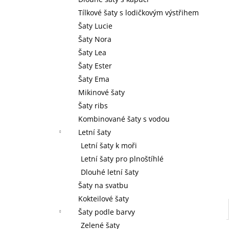
l
Tílkové šaty s lodičkovým výstřihem
Šaty Lucie
Šaty Nora
Šaty Lea
Šaty Ester
Šaty Ema
Mikinové šaty
Šaty ribs
Kombinované šaty s vodou
Letní šaty
Letní šaty k moři
Letní šaty pro plnoštíhlé
Dlouhé letní šaty
Šaty na svatbu
Kokteilové šaty
Šaty podle barvy
Zelené šaty