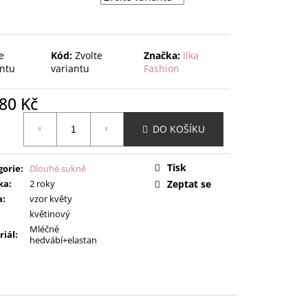
e
Kód:
Zvolte
Značka:
Ilka
antu
variantu
Fashion
80 Kč
ná
DO KOŠÍKU
:
Tisk
gorie
:
Dlouhé sukně
ka
:
2 roky
Zeptat se
a
:
vzor květy
květinový
Mléčné
riál
:
hedvábí+elastan