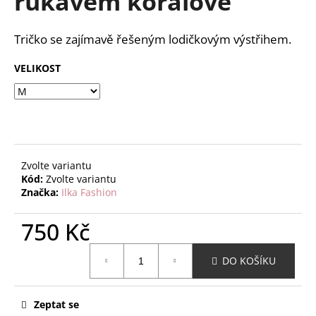
rukávem korálové
č
z
u
5
j
hvězdiček.
Tričko se zajímavě řešeným lodičkovým výstřihem.
e
m
VELIKOST
e
Zvolte variantu
Kód:
Zvolte variantu
Značka:
Ilka Fashion
750 Kč
Měrná
DO KOŠÍKU
cena:
Zeptat se