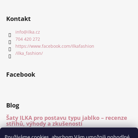
Kontakt
info
@
ilka.cz
704 420 272
https://www.facebook.com/Ilkafashion
/ilka_fashion/
Facebook
Blog
Šaty ILKA pro postavu typu jablko – recenze
střihů, výhody a zkušenosti
15.7.2026
Používáme cookies, abychom Vám umožnili pohodlné