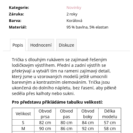
Kategorie
:
Novinky
Záruka
:
2 roky
Barva
:
Korálová
Materiál
:
95 % bavlna, 5% elastan
Popis
Hodnocení
Diskuze
Trička s dlouhým rukávem se zajímavě řešeným
lodičkovým výstřihem. Přední a zadní výstřih se
překrývají a vytváří tím na rameni zajímavý detail,
který jsme u vzorovaných modelů ještě umocnili
barevným a kontrastním olemováním. Trička jsou
ukončená do dolního nápletu, bez řasení, aby pěkně
seděla přes kalhoty nebo sukni.
Pro představu přikládáme tabulku velikostí:
Obvod
Obvod
Obvod
Délka
Velikost
prsa
pas
boky
modelu
S
82 cm
80 cm
84 cm
57 cm
M
90 cm
86 cm
92 cm
58 cm