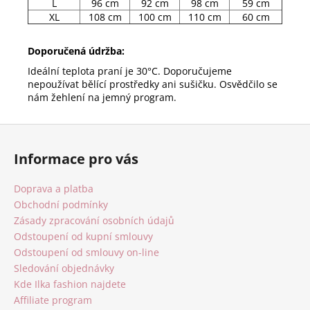
L
96 cm
92 cm
98 cm
59 cm
XL
108 cm
100 cm
110 cm
60 cm
Doporučená údržba:
Ideální teplota praní je 30°C. Doporučujeme
nepoužívat bělící prostředky ani sušičku. Osvědčilo se
nám žehlení na jemný program.
Z
á
Informace pro vás
p
a
Doprava a platba
t
Obchodní podmínky
í
Zásady zpracování osobních údajů
Odstoupení od kupní smlouvy
Odstoupení od smlouvy on-line
Sledování objednávky
Kde Ilka fashion najdete
Affiliate program