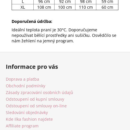
L
96 cm
92 cm
98 cm
59 cm
XL
108 cm
100 cm
110 cm
60 cm
Doporučená údržba:
Ideální teplota praní je 30°C. Doporučujeme
nepoužívat bělící prostředky ani sušičku. Osvědčilo se
nám žehlení na jemný program.
Z
á
Informace pro vás
p
a
Doprava a platba
t
Obchodní podmínky
í
Zásady zpracování osobních údajů
Odstoupení od kupní smlouvy
Odstoupení od smlouvy on-line
Sledování objednávky
Kde Ilka fashion najdete
Affiliate program