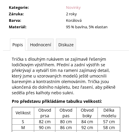
Kategorie
:
Novinky
Záruka
:
2 roky
Barva
:
Korálová
Materiál
:
95 % bavlna, 5% elastan
Popis
Hodnocení
Diskuze
Trička s dlouhým rukávem se zajímavě řešeným
lodičkovým výstřihem. Přední a zadní výstřih se
překrývají a vytváří tím na rameni zajímavý detail,
který jsme u vzorovaných modelů ještě umocnili
barevným a kontrastním olemováním. Trička jsou
ukončená do dolního nápletu, bez řasení, aby pěkně
seděla přes kalhoty nebo sukni.
Pro představu přikládáme tabulku velikostí:
Obvod
Obvod
Obvod
Délka
Velikost
prsa
pas
boky
modelu
S
82 cm
80 cm
84 cm
57 cm
M
90 cm
86 cm
92 cm
58 cm