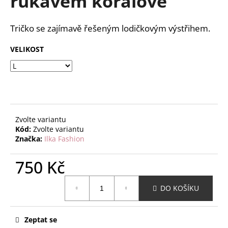
rukávem korálové
č
z
u
5
j
hvězdiček.
Tričko se zajímavě řešeným lodičkovým výstřihem.
e
m
VELIKOST
e
Zvolte variantu
Kód:
Zvolte variantu
Značka:
Ilka Fashion
750 Kč
Měrná
DO KOŠÍKU
cena:
Zeptat se