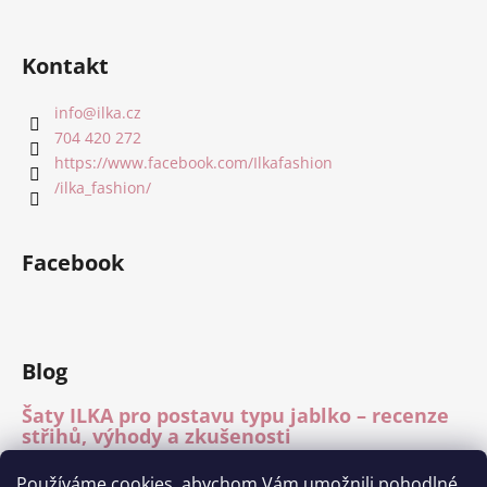
Kontakt
info
@
ilka.cz
704 420 272
https://www.facebook.com/Ilkafashion
/ilka_fashion/
Facebook
Blog
Šaty ILKA pro postavu typu jablko – recenze
střihů, výhody a zkušenosti
15.7.2026
Používáme cookies, abychom Vám umožnili pohodlné