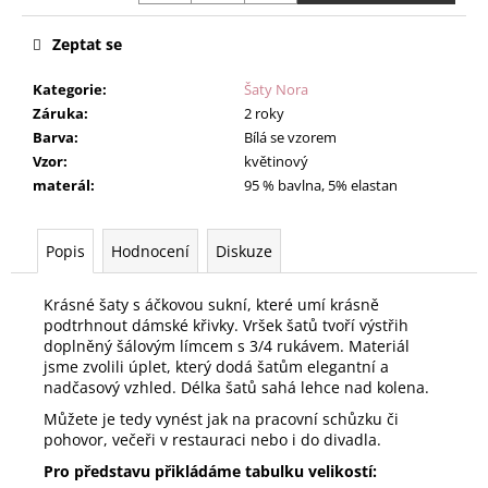
Zeptat se
Kategorie
:
Šaty Nora
Záruka
:
2 roky
Barva
:
Bílá se vzorem
Vzor
:
květinový
materál
:
95 % bavlna, 5% elastan
Popis
Hodnocení
Diskuze
Krásné šaty s áčkovou sukní, které umí krásně
podtrhnout dámské křivky. Vršek šatů tvoří výstřih
doplněný šálovým límcem s 3/4 rukávem. Materiál
jsme zvolili úplet, který dodá šatům elegantní a
nadčasový vzhled. Délka šatů sahá lehce nad kolena.
Můžete je tedy vynést jak na pracovní schůzku či
pohovor, večeři v restauraci nebo i do divadla.
Pro představu přikládáme tabulku velikostí: