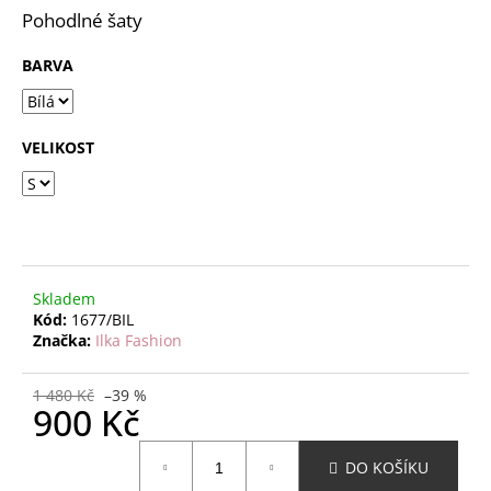
č
z
Pohodlné šaty
u
5
j
hvězdiček.
BARVA
e
m
e
VELIKOST
Skladem
Kód:
1677/BIL
Značka:
Ilka Fashion
1 480 Kč
–39 %
900 Kč
Měrná
DO KOŠÍKU
cena: