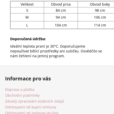
Velikost
Obvod prsa
Obvod boky
S
84 cm
98 cm
M
94 cm
106 cm
L
104 cm
114 cm
Doporučená údržba:
Ideální teplota praní je 30°C. Doporučujeme
nepoužívat bělící prostředky ani sušičku. Osvědčilo se
nám žehlení na jemný program.
Z
á
Informace pro vás
p
a
Doprava a platba
t
Obchodní podmínky
í
Zásady zpracování osobních údajů
Odstoupení od kupní smlouvy
Odstoupení od smlouvy on-line