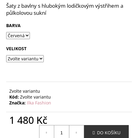
č
z
Šaty z bavlny s hlubokým lodičkovým výstřihem a
u
5
půlkolovou sukní
j
hvězdiček.
e
BARVA
m
e
VELIKOST
Zvolte variantu
Kód:
Zvolte variantu
Značka:
Ilka Fashion
1 480 Kč
Měrná
DO KOŠÍKU
cena: