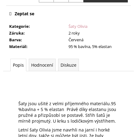
Zeptat se
Kategorie
:
Šaty Olivia
Záruka
:
2 roky
Barva
:
Červená
Materiál
:
95 % bavlna, 5% elastan
Popis
Hodnocení
Diskuze
Šaty jsou ušité z velmi příjemného materiálu.95
%bavlna + 5 % elastan Právě díky elastanu jsou
pružné a přizpůsobí se postavě. Střih šatů je
mírně projmutý. U krku s lodičkovým výstřihem.
Letní šaty Olivia jsme navrhli na jarní i horké
letní dny, takže si můžete být jisti, že byly