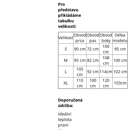
Pro
představu
přikládáme
tabulku
velikostí:
Obvod
Obvod
Obvod
Délka
Velikost
prsa
pas
boky
modelu
100
S
90 cm
72 cm
95 cm
cm
108
M
95 cm
82 cm
100 cm
cm
105
L
92 cm
114cm
102 cm
cm
110
100
120
XL
103cm
cm
cm
cm
Doporučená
údržba:
Ideální
teplota
praní