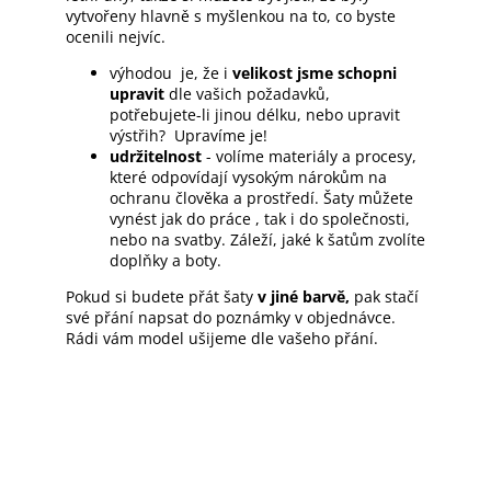
vytvořeny hlavně s myšlenkou na to, co byste
ocenili nejvíc.
výhodou je, že i
velikost jsme schopni
upravit
dle vašich požadavků,
potřebujete-li jinou délku, nebo upravit
výstřih? Upravíme je!
udržitelnost
- volíme materiály a procesy,
které odpovídají vysokým nárokům na
ochranu člověka a prostředí. Šaty můžete
vynést jak do práce , tak i do společnosti,
nebo na svatby. Záleží, jaké k šatům zvolíte
doplňky a boty.
Pokud si budete přát šaty
v jiné barvě,
pak stačí
své přání napsat do poznámky v objednávce.
Rádi vám model ušijeme dle vašeho přání.