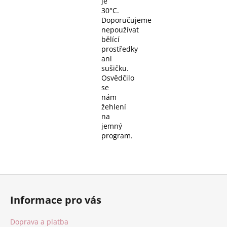
je
30°C.
Doporučujeme
nepoužívat
bělící
prostředky
ani
sušičku.
Osvědčilo
se
nám
žehlení
na
jemný
program.
Z
á
Informace pro vás
p
a
Doprava a platba