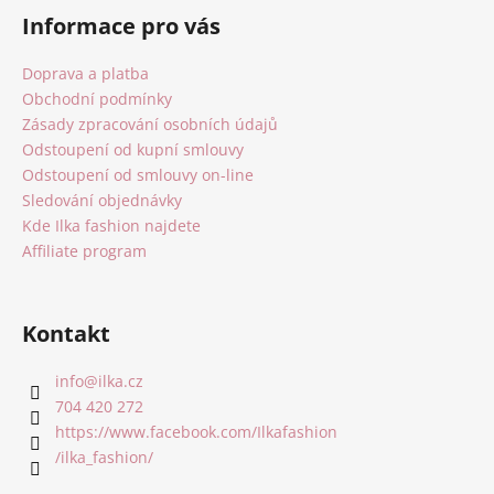
á
Informace pro vás
p
a
Doprava a platba
t
Obchodní podmínky
í
Zásady zpracování osobních údajů
Odstoupení od kupní smlouvy
Odstoupení od smlouvy on-line
Sledování objednávky
Kde Ilka fashion najdete
Affiliate program
Kontakt
info
@
ilka.cz
704 420 272
https://www.facebook.com/Ilkafashion
/ilka_fashion/