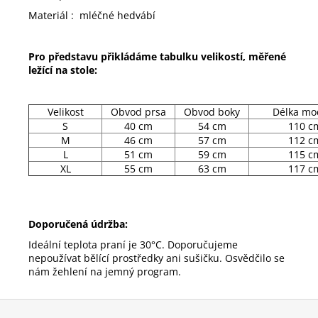
Materiál : mléčné hedvábí
Pro představu přikládáme tabulku velikostí, měřené
ležící na stole:
Velikost
Obvod prsa
Obvod boky
Délka mo
S
40 cm
54 cm
110 c
M
46 cm
57 cm
112 c
L
51 cm
59 cm
115 c
XL
55 cm
63 cm
117 c
Doporučená údržba:
Ideální teplota praní je 30°C. Doporučujeme
nepoužívat bělící prostředky ani sušičku. Osvědčilo se
nám žehlení na jemný program.
Z