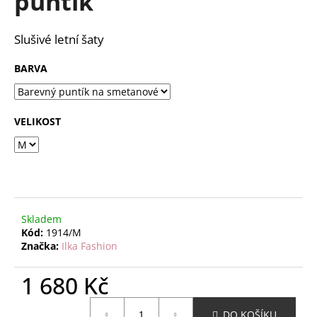
puntík
č
z
u
5
j
hvězdiček.
Slušivé letní šaty
e
m
BARVA
e
VELIKOST
Skladem
Kód:
1914/M
Značka:
Ilka Fashion
1 680 Kč
Měrná
DO KOŠÍKU
cena: