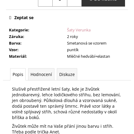
Zeptat se
Kategorie
:
Šaty Verunka
Záruka
:
2 roky
Barva
:
Smetanová se vzorem
Vzor
:
puntík
Materiál
:
Mléčné hedvábí+elastan
Popis
Hodnocení
Diskuze
Slušivě přestřižené letní šaty, kde je živůtek
jednobarevný, lehce lodičkového střihu, bez lemování,
jen obroubený. Půlkolová dlouhá a vzorovaná sukně,
dodá postavě ten správný šmrnc. Právě vzor látky a
volně splývavý střih, schová různé nedostatky v okolí
bříška a boků.
Živůtek může mít na Vaše přání jinou barvu i střih.
Třeba podle trička Anet.