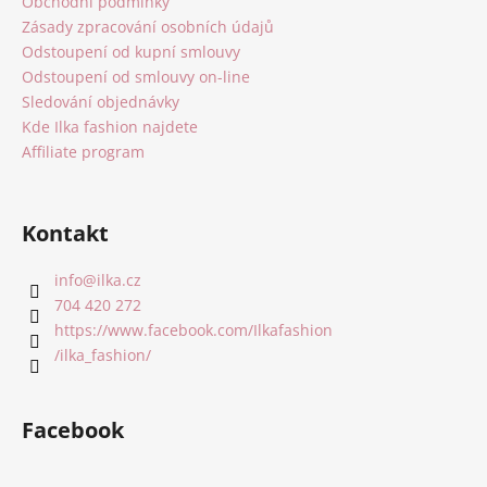
t
Obchodní podmínky
í
Zásady zpracování osobních údajů
Odstoupení od kupní smlouvy
Odstoupení od smlouvy on-line
Sledování objednávky
Kde Ilka fashion najdete
Affiliate program
Kontakt
info
@
ilka.cz
704 420 272
https://www.facebook.com/Ilkafashion
/ilka_fashion/
Facebook