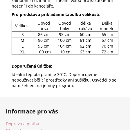
kalhotami i džínami — ideální volba pro každodenní
nošení i do kanceláře.
Pro představu přikládáme tabulku velikostí:
Obvod
Obvod
délka
Délka
Velikost
prsa
boky
rukávu
modelu
S
86 cm
93 cm
60 cm
65 cm
M
90 cm
100 cm
61 cm
67 cm
L
95 cm
104 cm
62 cm
70 cm
XL
100 cm
110 cm
63 cm
72 cm
Doporučená údržba:
Ideální teplota praní je 30°C. Doporučujeme
nepoužívat bělící prostředky ani sušičku. Osvědčilo se
nám žehlení na jemný program.
Z
á
Informace pro vás
p
a
Doprava a platba