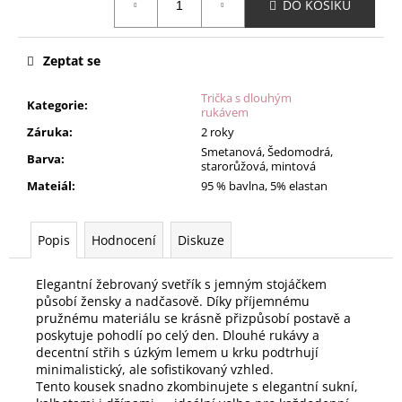
DO KOŠÍKU
cena:
Zeptat se
Trička s dlouhým
Kategorie
:
rukávem
Záruka
:
2 roky
Smetanová, Šedomodrá,
Barva
:
starorůžová, mintová
Mateiál
:
95 % bavlna, 5% elastan
Popis
Hodnocení
Diskuze
Elegantní žebrovaný svetřík s jemným stojáčkem
působí žensky a nadčasově. Díky příjemnému
pružnému materiálu se krásně přizpůsobí postavě a
poskytuje pohodlí po celý den. Dlouhé rukávy a
decentní střih s úzkým lemem u krku podtrhují
minimalistický, ale sofistikovaný vzhled.
Tento kousek snadno zkombinujete s elegantní sukní,