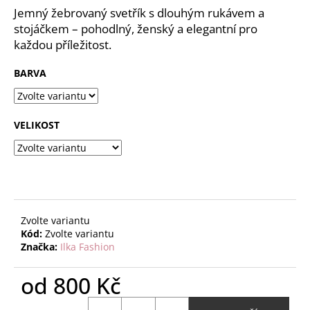
č
z
Jemný žebrovaný svetřík s dlouhým rukávem a
u
5
stojáčkem – pohodlný, ženský a elegantní pro
j
hvězdiček.
každou příležitost.
e
m
BARVA
e
VELIKOST
Zvolte variantu
Kód:
Zvolte variantu
Značka:
Ilka Fashion
od
800 Kč
Měrná