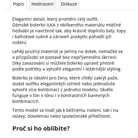
Popis
Hodnocení
Diskuze
Elegantní detail, který promění celý outfit.
Dámské bolerko ILKA z oblíbeného materiálu mléčné
hedvábí je navržené tak, aby krásně doplnilo šaty, topy
i kalhotové sukně a zároveň poskytlo pohodlí při
nošení.
Lehký pružný materiál je jemný na dotek, nemačká se
a přizpůsobí se postavě bez nepříjemného škrcení.
Díky zavazování si můžete bolerko upravit přesně
podle potřeby a vytvořit elegantní i ležérnější styling.
Bolerko je ideální pro ženy, které chtějí zakrýt paže,
dodat outfitu elegantnější vzhled nebo jednoduše
vytvořit více kombinací z jednoho modelu. Skvěle
funguje v tón v tónu i v kontrastních barevných
kombinacích.
Tento model se hodí jak k běžnému nošení, tak i na
oslavy, dovolenou nebo společenské příležitosti.
Proč si ho oblíbíte?