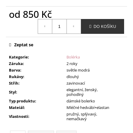
od
850 Kč
Měrná
DO KOŠÍKU
cena:
Zeptat se
Kategorie
:
Bolérka
Záruka
:
2 roky
Barva
:
světle modrá
Rukávy
:
dlouhý
Střih
:
zavinovací
elegantní, ženský,
Styl
:
pohodlný
Typ produktu
:
dámské bolerko
Mateiál
:
Mléčné hedvábí+elastan
pružný, splývavý,
Vlastnosti
:
nemačkavý