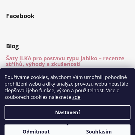
Facebook
Blog
Šaty ILKA pro postavu typu jablko – recenze
střihů, výhody a zkušenosti
15.7.2026
Používáme cookies, abychom Vám umožnili pohodlné
Mléčné hedvábí – recenze materiálu
prohlížení webu a díky analýze provozu webu neustále
15.7.2026
zlepšovali jeho funkce, výkon a použitelnost. Více o
Módní přehlídka Charita Tábor 11.6.2026
souborech cookies naleznete
zde
.
1.7.2026
Nastavení
Vytvořil Shoptet
Odmítnout
Souhlasím
Copyright 2026
Ilka fashion
. Všechna práva vyhrazena.