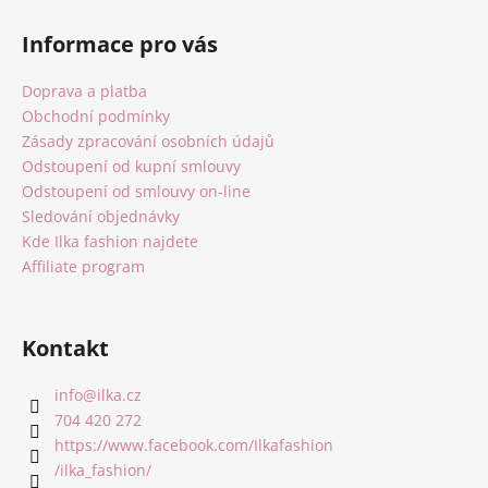
Z
á
Informace pro vás
p
a
Doprava a platba
t
Obchodní podmínky
í
Zásady zpracování osobních údajů
Odstoupení od kupní smlouvy
Odstoupení od smlouvy on-line
Sledování objednávky
Kde Ilka fashion najdete
Affiliate program
Kontakt
info
@
ilka.cz
704 420 272
https://www.facebook.com/Ilkafashion
/ilka_fashion/