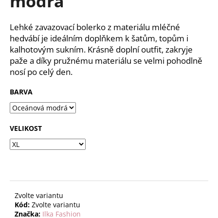
modrá
č
z
u
5
j
hvězdiček.
Lehké zavazovací bolerko z materiálu mléčné
e
hedvábí je ideálním doplňkem k šatům, topům i
m
kalhotovým sukním. Krásně doplní outfit, zakryje
e
paže a díky pružnému materiálu se velmi pohodlně
nosí po celý den.
BARVA
VELIKOST
Zvolte variantu
Kód:
Zvolte variantu
Značka:
Ilka Fashion